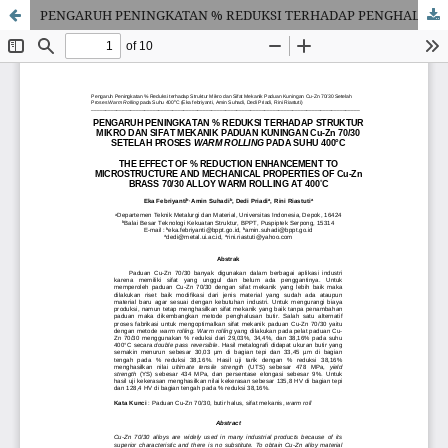
PENGARUH PENINGKATAN % REDUKSI TERHADAP PENGHALUSAN BUTIR DAN SIFAT MEKANIK PADUAN Cu-Zn 70/30 SETELAH DEFORMASI PADA SUHU 400Â°C