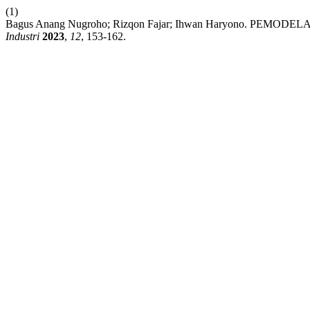
(1)
Bagus Anang Nugroho; Rizqon Fajar; Ihwan Haryono. PEMO
Industri
2023
,
12
, 153-162.