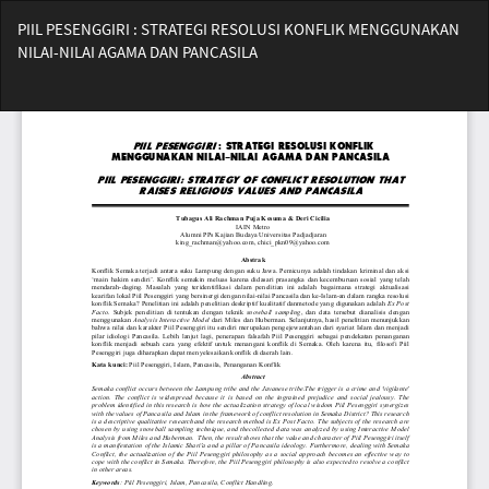
Return
PIIL PESENGGIRI : STRATEGI RESOLUSI KONFLIK MENGGUNAKAN
to
NILAI-NILAI AGAMA DAN PANCASILA
Article
Details
Do
Do
PD