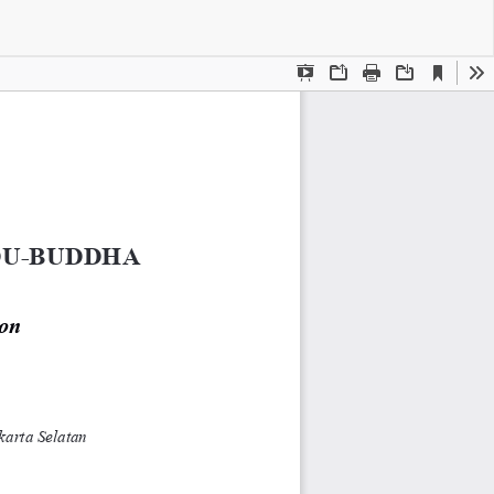
Do
Do
PD