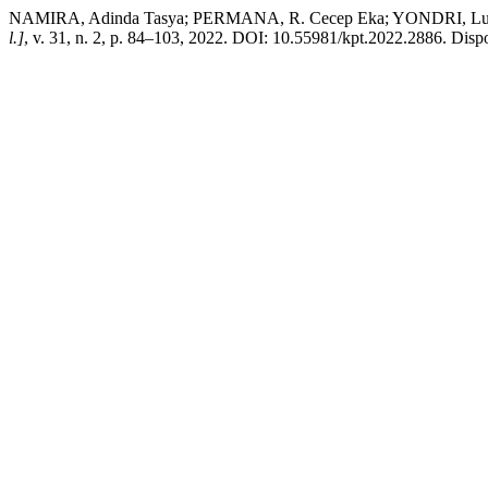
NAMIRA, Adinda Tasya; PERMANA, R. Cecep Eka; YONDRI, Lutfi. R
l.]
, v. 31, n. 2, p. 84–103, 2022. DOI: 10.55981/kpt.2022.2886. Dispon