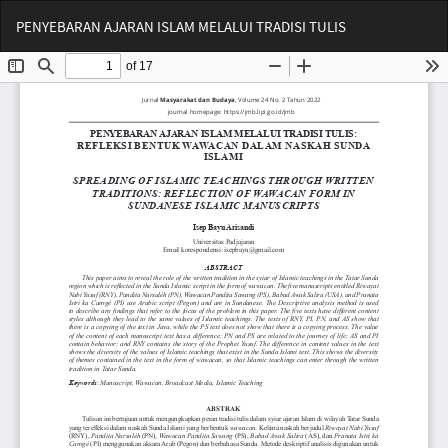
Return
Do
Do
PENYEBARAN AJARAN ISLAM MELALUI TRADISI TULIS
to
PD
Article
Details