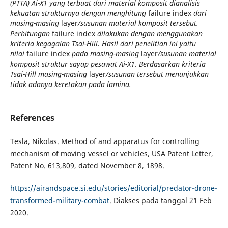
(PTTA) Ai-X1 yang terbuat dari material komposit dianalisis
kekuatan strukturnya dengan menghitung
failure index
dari
masing-masing
layer
/susunan material komposit tersebut.
Perhitungan
failure index
dilakukan dengan menggunakan
kriteria kegagalan Tsai-Hill. Hasil dari penelitian ini yaitu
nilai
failure index
pada masing-masing
layer
/susunan material
komposit struktur sayap pesawat Ai-X1. Berdasarkan kriteria
Tsai-Hill masing-masing
layer
/susunan tersebut menunjukkan
tidak adanya keretakan pada lamina.
References
Tesla, Nikolas. Method of and apparatus for controlling
mechanism of moving vessel or vehicles, USA Patent Letter,
Patent No. 613,809, dated November 8, 1898.
https://airandspace.si.edu/stories/editorial/predator-drone-
transformed-military-combat
. Diakses pada tanggal 21 Feb
2020.