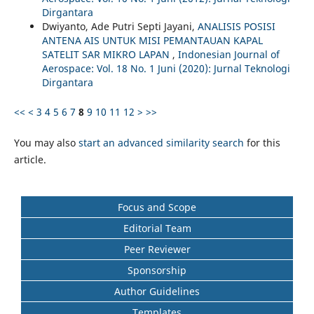
Dirgantara
Dwiyanto, Ade Putri Septi Jayani,
ANALISIS POSISI
ANTENA AIS UNTUK MISI PEMANTAUAN KAPAL
SATELIT SAR MIKRO LAPAN
,
Indonesian Journal of
Aerospace: Vol. 18 No. 1 Juni (2020): Jurnal Teknologi
Dirgantara
<<
<
3
4
5
6
7
8
9
10
11
12
>
>>
You may also
start an advanced similarity search
for this
article.
Focus and Scope
Editorial Team
Peer Reviewer
Sponsorship
Author Guidelines
Templates