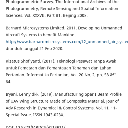
Photogrammetric Survey. The International Archives of the
Photogrammetry, Remote Sensing and Spatial Information
Sciences. Vol. XXXVII. Part B1. Beijing 2008.
Barnard Microsystems Limited. 2011. Developing Unmanned
Aircraft Systems to benefit Mankind.
http://www.barnardmicrosystems.com/L2_unmanned_air_syst
diunduh tanggal 21 Feb 2020.
Rizatus Shofiyanti. (2011). Teknologi Pesawat Tanpa Awak
untuk Pemetaan dan Pemantauan Tanaman dan Lahan
Pertanian. Informatika Pertanian, Vol. 20 No. 2, pp. 58 â€“
64.
Iryani, Lenny dkk. (2019). Manufacturing Spar I Beam Profile
of UAV Wing Structure Made of Composite Material. Jour of
Adv Research in Dynamical & Control Systems, Vol. 11, 11-
Special Issue. ISSN 1943-023X.
DOI: 10.5373/JARDCS/V11SP11/