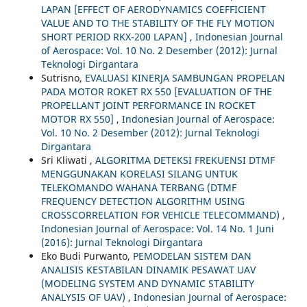
LAPAN [EFFECT OF AERODYNAMICS COEFFICIENT
VALUE AND TO THE STABILITY OF THE FLY MOTION
SHORT PERIOD RKX-200 LAPAN]
,
Indonesian Journal
of Aerospace: Vol. 10 No. 2 Desember (2012): Jurnal
Teknologi Dirgantara
Sutrisno,
EVALUASI KINERJA SAMBUNGAN PROPELAN
PADA MOTOR ROKET RX 550 [EVALUATION OF THE
PROPELLANT JOINT PERFORMANCE IN ROCKET
MOTOR RX 550]
,
Indonesian Journal of Aerospace:
Vol. 10 No. 2 Desember (2012): Jurnal Teknologi
Dirgantara
Sri Kliwati ,
ALGORITMA DETEKSI FREKUENSI DTMF
MENGGUNAKAN KORELASI SILANG UNTUK
TELEKOMANDO WAHANA TERBANG (DTMF
FREQUENCY DETECTION ALGORITHM USING
CROSSCORRELATION FOR VEHICLE TELECOMMAND)
,
Indonesian Journal of Aerospace: Vol. 14 No. 1 Juni
(2016): Jurnal Teknologi Dirgantara
Eko Budi Purwanto,
PEMODELAN SISTEM DAN
ANALISIS KESTABILAN DINAMIK PESAWAT UAV
(MODELING SYSTEM AND DYNAMIC STABILITY
ANALYSIS OF UAV)
,
Indonesian Journal of Aerospace: