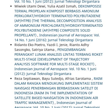
Vol. 10 No. 1 Juni (2012): Jurnal Teknologi Dirgantara
Wiwiek Utami Dewi, Yulia Azatil Ismah,
DEKOMPOSISI
TERMAL PROPELAN KOMPOSIT BERBASIS AMONIUM
PERKLORAT/HYDROXY TERMINATED POLYBUTADIENE
(AP/HTPB) (THE THERMAL DECOMPOSITION ANALYSIS
OF AMMONIUM PERCHLORATE/HYDROXYTERMINATED
POLYBUTADIENE (AP/HTPB) COMPOSITE SOLID
PROPELLANT)
,
Indonesian Journal of Aerospace: Vol.
14 No. 1 Juni (2016): Jurnal Teknologi Dirgantara
Ridanto Eko Poetro, Yazdi I. Jenie, Rianto Adhy
Sasongko, Satriya Utama ,
PENGEMBANGAN
PERANGKAT LUNAK ANALISIS LINTAS TERBANG ROKET
MULTI-STAGE (DEVELOPMENT OF TRAJECTORY
ANALYSIS SOFTWARE FOR MULTI-STAGE ROCKET)
,
Indonesian Journal of Aerospace: Vol. 10 No. 1 Juni
(2012): Jurnal Teknologi Dirgantara
Reza Septiawan, Bayu Sutedjo, Afrias Sarotama ,
RAIM
DALAM RANGKA MENDUKUNG IMPLEMENTASI SISTEM
NAVIGASI PENERBANGAN BERBASISKAN SATELIT DI
INDONESIA (RAIM IN THE IMPLEMENTATION OF
SATELLITE BASED NAVIGATION IN INDONESIAN AIR
TRAFFIC MANAGEMENT)
,
Indonesian Journal of
Aerospace: Vol. 10 No. 1 Juni (2012): Jurnal Teknologi