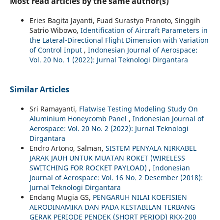
Most read articles by the same author(s)
Eries Bagita Jayanti, Fuad Surastyo Pranoto, Singgih
Satrio Wibowo,
Identification of Aircraft Parameters in
the Lateral-Directional Flight Dimension with Variation
of Control Input
,
Indonesian Journal of Aerospace:
Vol. 20 No. 1 (2022): Jurnal Teknologi Dirgantara
Similar Articles
Sri Ramayanti,
Flatwise Testing Modeling Study On
Aluminium Honeycomb Panel
,
Indonesian Journal of
Aerospace: Vol. 20 No. 2 (2022): Jurnal Teknologi
Dirgantara
Endro Artono, Salman,
SISTEM PENYALA NIRKABEL
JARAK JAUH UNTUK MUATAN ROKET (WIRELESS
SWITCHING FOR ROCKET PAYLOAD)
,
Indonesian
Journal of Aerospace: Vol. 16 No. 2 Desember (2018):
Jurnal Teknologi Dirgantara
Endang Mugia GS,
PENGARUH NILAI KOEFISIEN
AERODINAMIKA DAN PADA KESTABILAN TERBANG
GERAK PERIODE PENDEK (SHORT PERIOD) RKX-200