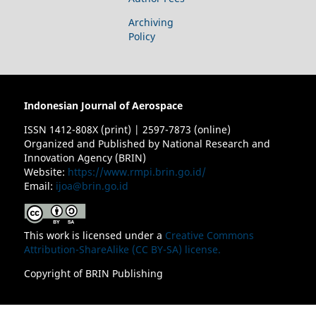
Archiving
Policy
Indonesian Journal of Aerospace
ISSN 1412-808X (print) | 2597-7873 (online)
Organized and Published by National Research and
Innovation Agency (BRIN)
Website:
https://www.rmpi.brin.go.id/
Email:
ijoa@brin.go.id
This work is licensed under a
Creative Commons
Attribution-ShareAlike (CC BY-SA) license.
Copyright of BRIN Publishing