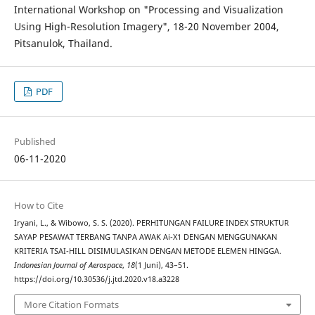
International Workshop on "Processing and Visualization
Using High-Resolution Imagery", 18-20 November 2004,
Pitsanulok, Thailand.
PDF
Published
06-11-2020
How to Cite
Iryani, L., & Wibowo, S. S. (2020). PERHITUNGAN FAILURE INDEX STRUKTUR
SAYAP PESAWAT TERBANG TANPA AWAK Ai-X1 DENGAN MENGGUNAKAN
KRITERIA TSAI-HILL DISIMULASIKAN DENGAN METODE ELEMEN HINGGA.
Indonesian Journal of Aerospace
,
18
(1 Juni), 43–51.
https://doi.org/10.30536/j.jtd.2020.v18.a3228
More Citation Formats