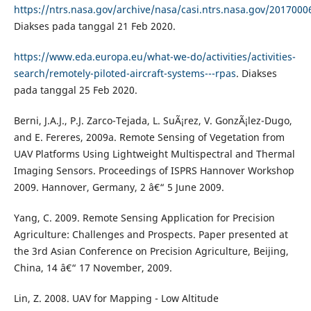
https://ntrs.nasa.gov/archive/nasa/casi.ntrs.nasa.gov/2017000
Diakses pada tanggal 21 Feb 2020.
https://www.eda.europa.eu/what-we-do/activities/activities-
search/remotely-piloted-aircraft-systems---rpas
. Diakses
pada tanggal 25 Feb 2020.
Berni, J.A.J., P.J. Zarco-Tejada, L. SuÃ¡rez, V. GonzÃ¡lez-Dugo,
and E. Fereres, 2009a. Remote Sensing of Vegetation from
UAV Platforms Using Lightweight Multispectral and Thermal
Imaging Sensors. Proceedings of ISPRS Hannover Workshop
2009. Hannover, Germany, 2 â€“ 5 June 2009.
Yang, C. 2009. Remote Sensing Application for Precision
Agriculture: Challenges and Prospects. Paper presented at
the 3rd Asian Conference on Precision Agriculture, Beijing,
China, 14 â€“ 17 November, 2009.
Lin, Z. 2008. UAV for Mapping - Low Altitude