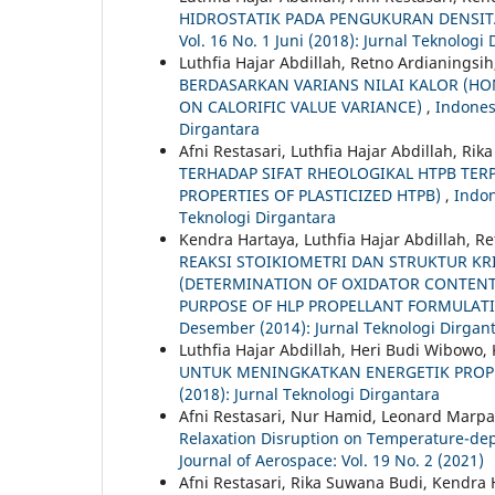
HIDROSTATIK PADA PENGUKURAN DENSI
Vol. 16 No. 1 Juni (2018): Jurnal Teknologi
Luthfia Hajar Abdillah, Retno Ardianingsi
BERDASARKAN VARIANS NILAI KALOR (H
ON CALORIFIC VALUE VARIANCE)
,
Indonesi
Dirgantara
Afni Restasari, Luthfia Hajar Abdillah, Ri
TERHADAP SIFAT RHEOLOGIKAL HTPB TERP
PROPERTIES OF PLASTICIZED HTPB)
,
Indon
Teknologi Dirgantara
Kendra Hartaya, Luthfia Hajar Abdillah, R
REAKSI STOIKIOMETRI DAN STRUKTUR KR
(DETERMINATION OF OXIDATOR CONTENT
PURPOSE OF HLP PROPELLANT FORMULAT
Desember (2014): Jurnal Teknologi Dirgan
Luthfia Hajar Abdillah, Heri Budi Wibowo,
UNTUK MENINGKATKAN ENERGETIK PRO
(2018): Jurnal Teknologi Dirgantara
Afni Restasari, Nur Hamid, Leonard Mar
Relaxation Disruption on Temperature-de
Journal of Aerospace: Vol. 19 No. 2 (2021)
Afni Restasari, Rika Suwana Budi, Kendra