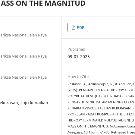
 MASS ON THE MAGNITUD
PDF
riksa Nasional Jalan Raya
Published
riksa Nasional Jalan Raya
09-07-2025
How to Cite
riksa Nasional Jalan Raya
Restasari, A., Ardianingsih, R., & Abdillah, L
(2025). PENGARUH MASSA HIDROXY TERM
POLYBUTADIENE (HTPB) TERHADAP BESAR
ekerasan, Laju kenaikan
PENGARUH VINIL DALAM MENINGKATKAN 
KENAIKAN VISKOSITAS DAN KEKERASAN B
PROPELAN PADAT KOMPOSIT (THE EFFECT
HIDROXY TERMINATED POLYBUTADIENE (HT
MASS ON THE MAGNITUD.
Indonesian Journa
Aerospace
,
13
(1 Juni), 61–70. Retrieved fro