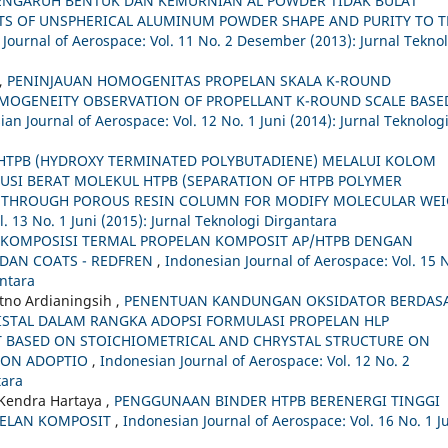
ENGARUH BENTUK DAN KEMURNIAN AL POWDER TIDAK BULAT
CTS OF UNSPHERICAL ALUMINUM POWDER SHAPE AND PURITY TO T
Journal of Aerospace: Vol. 11 No. 2 Desember (2013): Jurnal Tekno
h,
PENINJAUAN HOMOGENITAS PROPELAN SKALA K-ROUND
OMOGENEITY OBSERVATION OF PROPELLANT K-ROUND SCALE BASE
an Journal of Aerospace: Vol. 12 No. 1 Juni (2014): Jurnal Teknolog
HTPB (HYDROXY TERMINATED POLYBUTADIENE) MELALUI KOLOM
USI BERAT MOLEKUL HTPB (SEPARATION OF HTPB POLYMER
) THROUGH POROUS RESIN COLUMN FOR MODIFY MOLECULAR WE
. 13 No. 1 Juni (2015): Jurnal Teknologi Dirgantara
DEKOMPOSISI TERMAL PROPELAN KOMPOSIT AP/HTPB DENGAN
 DAN COATS - REDFREN
,
Indonesian Journal of Aerospace: Vol. 15 
antara
etno Ardianingsih ,
PENENTUAN KANDUNGAN OKSIDATOR BERDAS
ISTAL DALAM RANGKA ADOPSI FORMULASI PROPELAN HLP
 BASED ON STOICHIOMETRICAL AND CHRYSTAL STRUCTURE ON
ION ADOPTIO
,
Indonesian Journal of Aerospace: Vol. 12 No. 2
tara
 Kendra Hartaya ,
PENGGUNAAN BINDER HTPB BERENERGI TINGGI
PELAN KOMPOSIT
,
Indonesian Journal of Aerospace: Vol. 16 No. 1 J