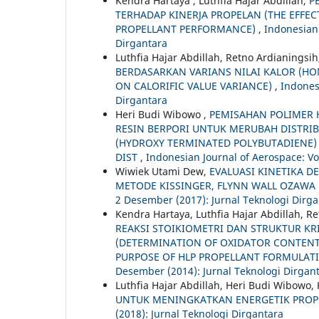
Kendra Hartaya , Luthfia Hajar Abdillah,
P
TERHADAP KINERJA PROPELAN (THE EFFE
PROPELLANT PERFORMANCE)
,
Indonesian 
Dirgantara
Luthfia Hajar Abdillah, Retno Ardianingsi
BERDASARKAN VARIANS NILAI KALOR (H
ON CALORIFIC VALUE VARIANCE)
,
Indonesi
Dirgantara
Heri Budi Wibowo ,
PEMISAHAN POLIMER 
RESIN BERPORI UNTUK MERUBAH DISTRIB
(HYDROXY TERMINATED POLYBUTADIENE
DIST
,
Indonesian Journal of Aerospace: Vol
Wiwiek Utami Dew,
EVALUASI KINETIKA 
METODE KISSINGER, FLYNN WALL OZAWA
2 Desember (2017): Jurnal Teknologi Dirg
Kendra Hartaya, Luthfia Hajar Abdillah, R
REAKSI STOIKIOMETRI DAN STRUKTUR KR
(DETERMINATION OF OXIDATOR CONTENT
PURPOSE OF HLP PROPELLANT FORMULAT
Desember (2014): Jurnal Teknologi Dirgan
Luthfia Hajar Abdillah, Heri Budi Wibowo,
UNTUK MENINGKATKAN ENERGETIK PRO
(2018): Jurnal Teknologi Dirgantara