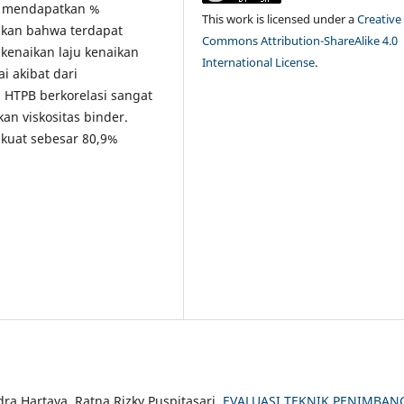
k mendapatkan %
This work is licensed under a
Creative
ukan bahwa terdapat
Commons Attribution-ShareAlike 4.0
kenaikan laju kenaikan
International License
.
i akibat dari
 HTPB berkorelasi sangat
an viskositas binder.
 kuat sebesar 80,9%
ndra Hartaya, Ratna Rizky Puspitasari,
EVALUASI TEKNIK PENIMBAN