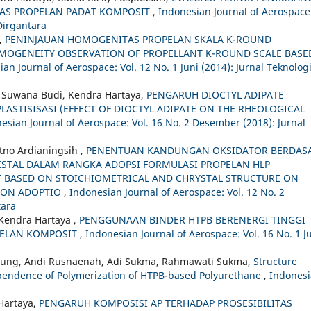
TAS PROPELAN PADAT KOMPOSIT
,
Indonesian Journal of Aerospace
 Dirgantara
h,
PENINJAUAN HOMOGENITAS PROPELAN SKALA K-ROUND
OMOGENEITY OBSERVATION OF PROPELLANT K-ROUND SCALE BASE
an Journal of Aerospace: Vol. 12 No. 1 Juni (2014): Jurnal Teknolog
ka Suwana Budi, Kendra Hartaya,
PENGARUH DIOCTYL ADIPATE
LASTISISASI (EFFECT OF DIOCTYL ADIPATE ON THE RHEOLOGICAL
esian Journal of Aerospace: Vol. 16 No. 2 Desember (2018): Jurnal
etno Ardianingsih ,
PENENTUAN KANDUNGAN OKSIDATOR BERDAS
ISTAL DALAM RANGKA ADOPSI FORMULASI PROPELAN HLP
 BASED ON STOICHIOMETRICAL AND CHRYSTAL STRUCTURE ON
ION ADOPTIO
,
Indonesian Journal of Aerospace: Vol. 12 No. 2
tara
 Kendra Hartaya ,
PENGGUNAAN BINDER HTPB BERENERGI TINGGI
PELAN KOMPOSIT
,
Indonesian Journal of Aerospace: Vol. 16 No. 1 J
paung, Andi Rusnaenah, Adi Sukma, Rahmawati Sukma,
Structure
pendence of Polymerization of HTPB-based Polyurethane
,
Indones
 Hartaya,
PENGARUH KOMPOSISI AP TERHADAP PROSESIBILITAS