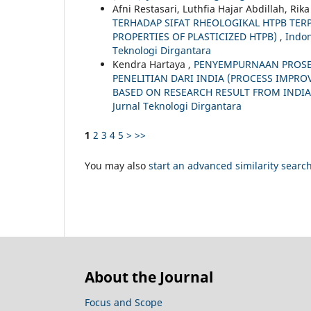
Afni Restasari, Luthfia Hajar Abdillah, Ri
TERHADAP SIFAT RHEOLOGIKAL HTPB TERP
PROPERTIES OF PLASTICIZED HTPB)
,
Indon
Teknologi Dirgantara
Kendra Hartaya ,
PENYEMPURNAAN PROSE
PENELITIAN DARI INDIA (PROCESS IMPR
BASED ON RESEARCH RESULT FROM INDI
Jurnal Teknologi Dirgantara
1
2
3
4
5
>
>>
You may also
start an advanced similarity searc
About the Journal
Focus and Scope