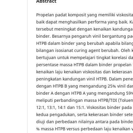
Abstract
Propelan padat komposit yang memiliki viskosit
baik dapat menghasilkan performa yang baik. Ka
tersebut meningkat dengan kenaikan kandungan
binder. Besarnya pengaruh vinil bergantung p
HTPB dalam binder yang berubah apabila bilang
bilangan isosianat curing agent berubah. Oleh ka
bertujuan untuk mempelajari tingkat korelasi 
persentase massa HTPB dalam binder propelan
kenaikan laju kenaikan viskositas dan kekerasan
peningkatan kandungan vinil HTPB. Dalam peneli
dengan HTPB B yang mengandung 25% vinil da
binder A dengan HTPB A yang mengandung 59% v
meliputi perbandingan massa HTPB/TDI (Toluena 
12:1, 13:1, 14:1 dan 15:1. Viskositas binder pa
kedua pengadukan, serta kekerasan binder set
diuji dan perbedaan nilainya antara pada binder
% massa HTPB versus perbedaan laju kenaikan v