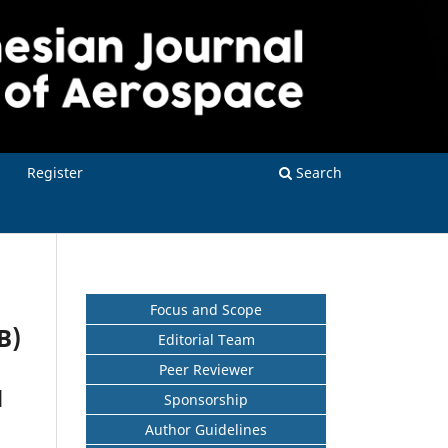
Register
Search
Focus and Scope
B)
Editorial Team
N
Peer Reviewer
N
Sponsorship
Author Guidelines