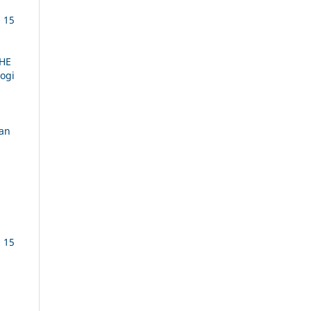
. 15
HE
logi
an
. 15