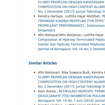
SLURRY PROPELAN DENGAN KANDUNGAN 
COMPOSITION ON HIGH CONTENT ALUMI
No. 2 Desember (2017): Jurnal Teknologi D
Kendra Hartaya , Luthfia Hajar Abdillah,
P
TERHADAP KINERJA PROPELAN (THE EFFE
PROPELLANT PERFORMANCE)
,
Indonesian 
Dirgantara
Afni RestasariAfni Restasari, Luthfia Haja
Composition of Hydroxy Terminated Polybu
Isomer dari Hydroxy Terminated Polybuta
Journal of Aerospace: Vol. 18 No. 2 Desemb
Similar Articles
Afni Restasari, Rika Suwana Budi, Kendra
SLURRY PROPELAN DENGAN KANDUNGAN 
COMPOSITION ON HIGH CONTENT ALUMI
No. 2 Desember (2017): Jurnal Teknologi D
Geni Rosita ,
RETIKULASI HIDROXYL TERM
DIISOCIANATE (TDI) MEMBENTUK POLIUR
Aerospace: Vol. 14 No. 1 Juni (2016): Jurna