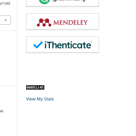
ew/1242
View My Stats
no