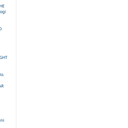
HE
logi
D
i
IGHT
No.
AR
uni