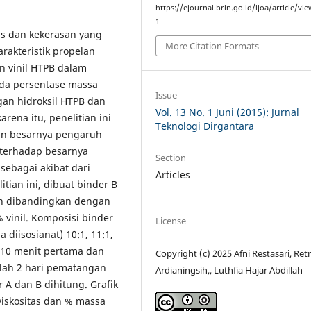
https://ejournal.brin.go.id/ijoa/article/vi
1
as dan kekerasan yang
More Citation Formats
rakteristik propelan
 vinil HTPB dalam
ada persentase massa
Issue
an hidroksil HTPB dan
Vol. 13 No. 1 Juni (2015): Jurnal
rena itu, penelitian ini
Teknologi Dirgantara
dan besarnya pengaruh
 terhadap besarnya
Section
 sebagai akibat dari
Articles
tian ini, dibuat binder B
n dibandingkan dengan
inil. Komposisi binder
License
diisosianat) 10:1, 11:1,
da 10 menit pertama dan
Copyright (c) 2025 Afni Restasari, Ret
elah 2 hari pematangan
Ardianingsih,, Luthfia Hajar Abdillah
 A dan B dihitung. Grafik
iskositas dan % massa