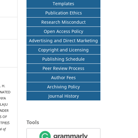
Templates
Publication Ethics
Research Misconduct
Open Access Policy
Advertising and Direct Marketing
Copyright and Licensing
Publishing Schedule
Peer Review Process
Author Fees
Archiving Policy
. H.
INATED
Journal History
NYA
LAJU
INDER
S OF
Tools
PB)`S
l of
m