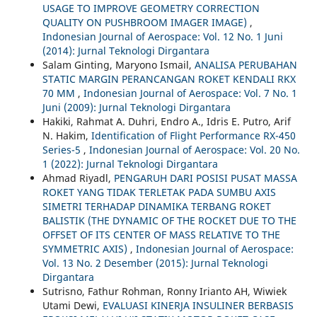
USAGE TO IMPROVE GEOMETRY CORRECTION
QUALITY ON PUSHBROOM IMAGER IMAGE)
,
Indonesian Journal of Aerospace: Vol. 12 No. 1 Juni
(2014): Jurnal Teknologi Dirgantara
Salam Ginting, Maryono Ismail,
ANALISA PERUBAHAN
STATIC MARGIN PERANCANGAN ROKET KENDALI RKX
70 MM
,
Indonesian Journal of Aerospace: Vol. 7 No. 1
Juni (2009): Jurnal Teknologi Dirgantara
Hakiki, Rahmat A. Duhri, Endro A., Idris E. Putro, Arif
N. Hakim,
Identification of Flight Performance RX-450
Series-5
,
Indonesian Journal of Aerospace: Vol. 20 No.
1 (2022): Jurnal Teknologi Dirgantara
Ahmad Riyadl,
PENGARUH DARI POSISI PUSAT MASSA
ROKET YANG TIDAK TERLETAK PADA SUMBU AXIS
SIMETRI TERHADAP DINAMIKA TERBANG ROKET
BALISTIK (THE DYNAMIC OF THE ROCKET DUE TO THE
OFFSET OF ITS CENTER OF MASS RELATIVE TO THE
SYMMETRIC AXIS)
,
Indonesian Journal of Aerospace:
Vol. 13 No. 2 Desember (2015): Jurnal Teknologi
Dirgantara
Sutrisno, Fathur Rohman, Ronny Irianto AH, Wiwiek
Utami Dewi,
EVALUASI KINERJA INSULINER BERBASIS