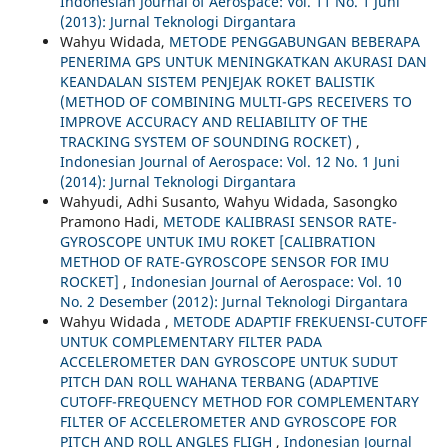
Indonesian Journal of Aerospace: Vol. 11 No. 1 Juni
(2013): Jurnal Teknologi Dirgantara
Wahyu Widada,
METODE PENGGABUNGAN BEBERAPA
PENERIMA GPS UNTUK MENINGKATKAN AKURASI DAN
KEANDALAN SISTEM PENJEJAK ROKET BALISTIK
(METHOD OF COMBINING MULTI-GPS RECEIVERS TO
IMPROVE ACCURACY AND RELIABILITY OF THE
TRACKING SYSTEM OF SOUNDING ROCKET)
,
Indonesian Journal of Aerospace: Vol. 12 No. 1 Juni
(2014): Jurnal Teknologi Dirgantara
Wahyudi, Adhi Susanto, Wahyu Widada, Sasongko
Pramono Hadi,
METODE KALIBRASI SENSOR RATE-
GYROSCOPE UNTUK IMU ROKET [CALIBRATION
METHOD OF RATE-GYROSCOPE SENSOR FOR IMU
ROCKET]
,
Indonesian Journal of Aerospace: Vol. 10
No. 2 Desember (2012): Jurnal Teknologi Dirgantara
Wahyu Widada ,
METODE ADAPTIF FREKUENSI-CUTOFF
UNTUK COMPLEMENTARY FILTER PADA
ACCELEROMETER DAN GYROSCOPE UNTUK SUDUT
PITCH DAN ROLL WAHANA TERBANG (ADAPTIVE
CUTOFF-FREQUENCY METHOD FOR COMPLEMENTARY
FILTER OF ACCELEROMETER AND GYROSCOPE FOR
PITCH AND ROLL ANGLES FLIGH
,
Indonesian Journal