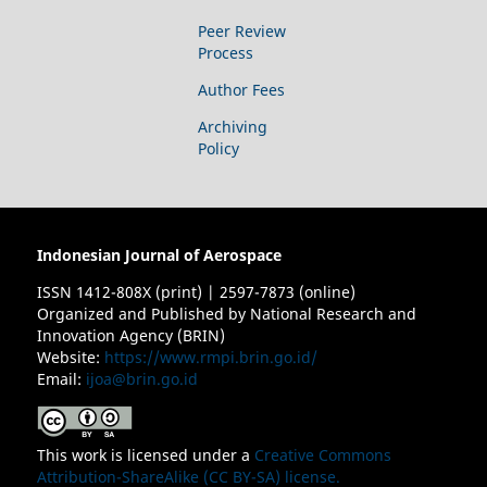
Peer Review
Process
Author Fees
Archiving
Policy
Indonesian Journal of Aerospace
ISSN 1412-808X (print) | 2597-7873 (online)
Organized and Published by National Research and
Innovation Agency (BRIN)
Website:
https://www.rmpi.brin.go.id/
Email:
ijoa@brin.go.id
This work is licensed under a
Creative Commons
Attribution-ShareAlike (CC BY-SA) license.