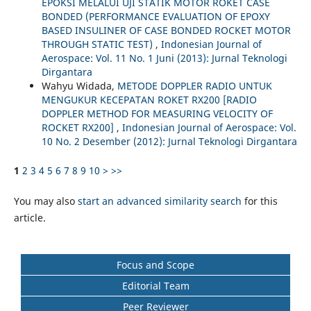
EPOKSI MELALUI UJI STATIK MOTOR ROKET CASE
BONDED (PERFORMANCE EVALUATION OF EPOXY
BASED INSULINER OF CASE BONDED ROCKET MOTOR
THROUGH STATIC TEST)
,
Indonesian Journal of
Aerospace: Vol. 11 No. 1 Juni (2013): Jurnal Teknologi
Dirgantara
Wahyu Widada,
METODE DOPPLER RADIO UNTUK
MENGUKUR KECEPATAN ROKET RX200 [RADIO
DOPPLER METHOD FOR MEASURING VELOCITY OF
ROCKET RX200]
,
Indonesian Journal of Aerospace: Vol.
10 No. 2 Desember (2012): Jurnal Teknologi Dirgantara
1
2
3
4
5
6
7
8
9
10
>
>>
You may also
start an advanced similarity search
for this
article.
Focus and Scope
Editorial Team
Peer Reviewer