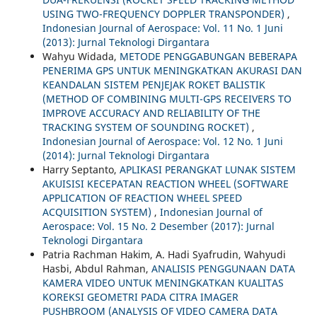
USING TWO-FREQUENCY DOPPLER TRANSPONDER)
,
Indonesian Journal of Aerospace: Vol. 11 No. 1 Juni
(2013): Jurnal Teknologi Dirgantara
Wahyu Widada,
METODE PENGGABUNGAN BEBERAPA
PENERIMA GPS UNTUK MENINGKATKAN AKURASI DAN
KEANDALAN SISTEM PENJEJAK ROKET BALISTIK
(METHOD OF COMBINING MULTI-GPS RECEIVERS TO
IMPROVE ACCURACY AND RELIABILITY OF THE
TRACKING SYSTEM OF SOUNDING ROCKET)
,
Indonesian Journal of Aerospace: Vol. 12 No. 1 Juni
(2014): Jurnal Teknologi Dirgantara
Harry Septanto,
APLIKASI PERANGKAT LUNAK SISTEM
AKUISISI KECEPATAN REACTION WHEEL (SOFTWARE
APPLICATION OF REACTION WHEEL SPEED
ACQUISITION SYSTEM)
,
Indonesian Journal of
Aerospace: Vol. 15 No. 2 Desember (2017): Jurnal
Teknologi Dirgantara
Patria Rachman Hakim, A. Hadi Syafrudin, Wahyudi
Hasbi, Abdul Rahman,
ANALISIS PENGGUNAAN DATA
KAMERA VIDEO UNTUK MENINGKATKAN KUALITAS
KOREKSI GEOMETRI PADA CITRA IMAGER
PUSHBROOM (ANALYSIS OF VIDEO CAMERA DATA