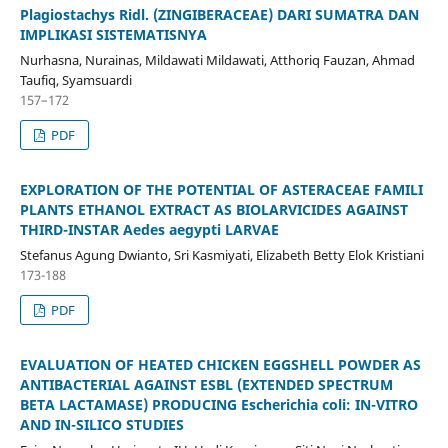
Plagiostachys Ridl. (ZINGIBERACEAE) DARI SUMATRA DAN
IMPLIKASI SISTEMATISNYA
Nurhasna, Nurainas, Mildawati Mildawati, Atthoriq Fauzan, Ahmad
Taufiq, Syamsuardi
157–172
PDF
EXPLORATION OF THE POTENTIAL OF ASTERACEAE FAMILI
PLANTS ETHANOL EXTRACT AS BIOLARVICIDES AGAINST
THIRD-INSTAR Aedes aegypti LARVAE
Stefanus Agung Dwianto, Sri Kasmiyati, Elizabeth Betty Elok Kristiani
173-188
PDF
EVALUATION OF HEATED CHICKEN EGGSHELL POWDER AS
ANTIBACTERIAL AGAINST ESBL (EXTENDED SPECTRUM
BETA LACTAMASE) PRODUCING Escherichia coli: IN-VITRO
AND IN-SILICO STUDIES