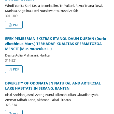
Windi Yunita Sari, Kezia Jeconia Sim, Tri Yuliani, Rizna Triana Dewi,
Marissa Angelina, Heri Nursiswanto, Yusni Atifah
301–309
PDF
EFEK PEMBERIAN EKSTRAK ETANOL DAUN DURIAN (Durio
zibethinus Murr.) TERHADAP KUALITAS SPERMATOZOA
MENCIT (Mus musculus L.)
Desita Aulia Maharani, Harlita
311-321
PDF
DIVERSITY OF ODONATA IN NATURAL AND ARTIFICIAL
LAKE HABITATS IN SERANG, BANTEN
Riski Andrian Jasmi, Azeng Nurul Hikmah, Rifan Oktadiansyah,
Ammar Miftah Farid, Akhmad Faizal Firdaus
323-334
PDF