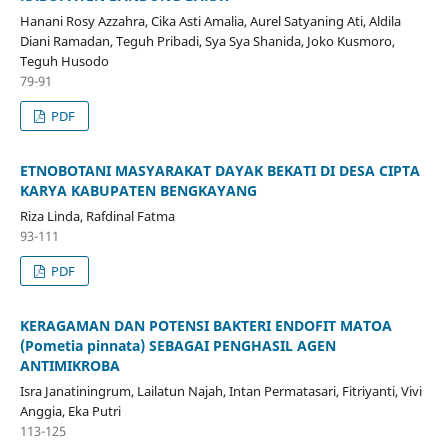
Hanani Rosy Azzahra, Cika Asti Amalia, Aurel Satyaning Ati, Aldila
Diani Ramadan, Teguh Pribadi, Sya Sya Shanida, Joko Kusmoro,
Teguh Husodo
79-91
PDF
ΕΤΝΟΒΟΤΑNI MASYARAKAT DAYAK BEKATI DI DESA CIPTA
KARYA KABUPATEN BENGKAYANG
Riza Linda, Rafdinal Fatma
93-111
PDF
KERAGAMAN DAN POTENSI BAKTERI ENDOFIT MATOA
(Pometia pinnata) SEBAGAI PENGHASIL AGEN
ANTIMIKROBA
Isra Janatiningrum, Lailatun Najah, Intan Permatasari, Fitriyanti, Vivi
Anggia, Eka Putri
113-125