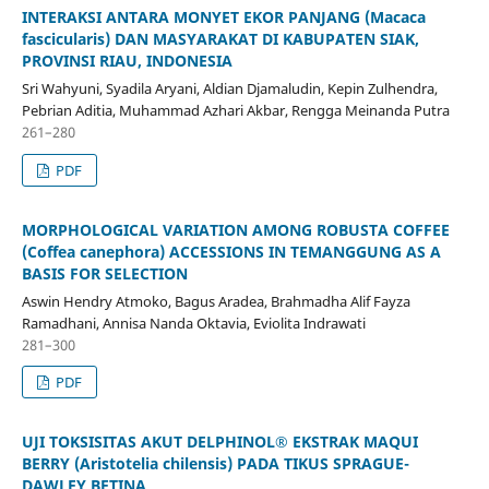
INTERAKSI ANTARA MONYET EKOR PANJANG (Macaca
fascicularis) DAN MASYARAKAT DI KABUPATEN SIAK,
PROVINSI RIAU, INDONESIA
Sri Wahyuni, Syadila Aryani, Aldian Djamaludin, Kepin Zulhendra,
Pebrian Aditia, Muhammad Azhari Akbar, Rengga Meinanda Putra
261–280
PDF
MORPHOLOGICAL VARIATION AMONG ROBUSTA COFFEE
(Coffea canephora) ACCESSIONS IN TEMANGGUNG AS A
BASIS FOR SELECTION
Aswin Hendry Atmoko, Bagus Aradea, Brahmadha Alif Fayza
Ramadhani, Annisa Nanda Oktavia, Eviolita Indrawati
281–300
PDF
UJI TOKSISITAS AKUT DELPHINOL® EKSTRAK MAQUI
BERRY (Aristotelia chilensis) PADA TIKUS SPRAGUE-
DAWLEY BETINA