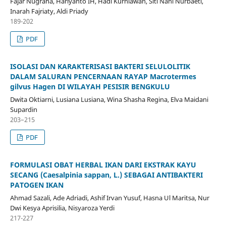
Fajar Nugraha, Hariyanto IH, Hadi Kurniawan, Siti Nani Nurbaeti,
Inarah Fajriaty, Aldi Priady
189-202
PDF
ISOLASI DAN KARAKTERISASI BAKTERI SELULOLITIK
DALAM SALURAN PENCERNAAN RAYAP Macrotermes
gilvus Hagen DI WILAYAH PESISIR BENGKULU
Dwita Oktiarni, Lusiana Lusiana, Wina Shasha Regina, Elva Maidani
Supardin
203–215
PDF
FORMULASI OBAT HERBAL IKAN DARI EKSTRAK KAYU
SECANG (Caesalpinia sappan, L.) SEBAGAI ANTIBAKTERI
PATOGEN IKAN
Ahmad Sazali, Ade Adriadi, Ashif Irvan Yusuf, Hasna Ul Maritsa, Nur
Dwi Kesya Aprisilia, Nisyaroza Yerdi
217-227