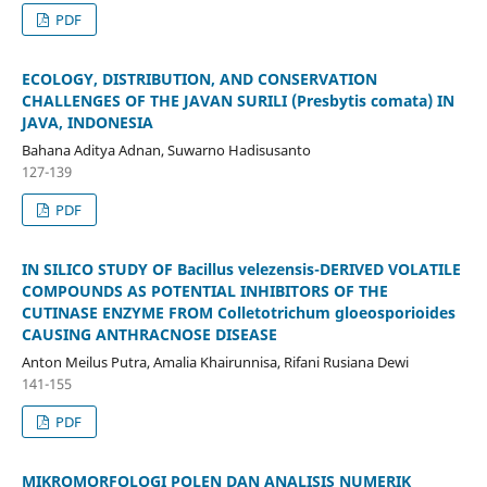
PDF
ECOLOGY, DISTRIBUTION, AND CONSERVATION
CHALLENGES OF THE JAVAN SURILI (Presbytis comata) IN
JAVA, INDONESIA
Bahana Aditya Adnan, Suwarno Hadisusanto
127-139
PDF
IN SILICO STUDY OF Bacillus velezensis-DERIVED VOLATILE
COMPOUNDS AS POTENTIAL INHIBITORS OF THE
CUTINASE ENZYME FROM Colletotrichum gloeosporioides
CAUSING ANTHRACNOSE DISEASE
Anton Meilus Putra, Amalia Khairunnisa, Rifani Rusiana Dewi
141-155
PDF
MIKROMORFOLOGI POLEN DAN ANALISIS NUMERIK