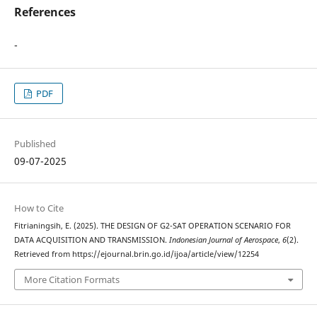
References
-
PDF
Published
09-07-2025
How to Cite
Fitrianingsih, E. (2025). THE DESIGN OF G2-SAT OPERATION SCENARIO FOR
DATA ACQUISITION AND TRANSMISSION.
Indonesian Journal of Aerospace
,
6
(2).
Retrieved from https://ejournal.brin.go.id/ijoa/article/view/12254
More Citation Formats