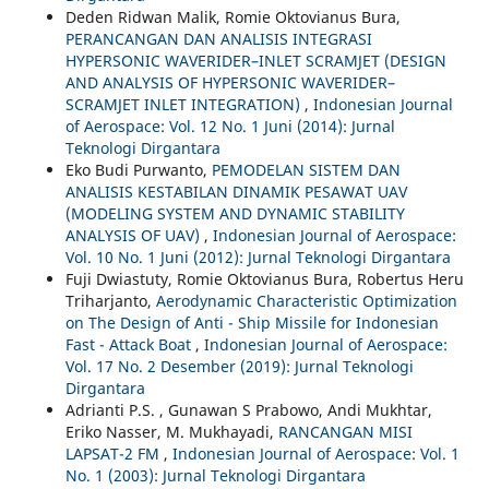
Deden Ridwan Malik, Romie Oktovianus Bura,
PERANCANGAN DAN ANALISIS INTEGRASI
HYPERSONIC WAVERIDER–INLET SCRAMJET (DESIGN
AND ANALYSIS OF HYPERSONIC WAVERIDER–
SCRAMJET INLET INTEGRATION)
,
Indonesian Journal
of Aerospace: Vol. 12 No. 1 Juni (2014): Jurnal
Teknologi Dirgantara
Eko Budi Purwanto,
PEMODELAN SISTEM DAN
ANALISIS KESTABILAN DINAMIK PESAWAT UAV
(MODELING SYSTEM AND DYNAMIC STABILITY
ANALYSIS OF UAV)
,
Indonesian Journal of Aerospace:
Vol. 10 No. 1 Juni (2012): Jurnal Teknologi Dirgantara
Fuji Dwiastuty, Romie Oktovianus Bura, Robertus Heru
Triharjanto,
Aerodynamic Characteristic Optimization
on The Design of Anti - Ship Missile for Indonesian
Fast - Attack Boat
,
Indonesian Journal of Aerospace:
Vol. 17 No. 2 Desember (2019): Jurnal Teknologi
Dirgantara
Adrianti P.S. , Gunawan S Prabowo, Andi Mukhtar,
Eriko Nasser, M. Mukhayadi,
RANCANGAN MISI
LAPSAT-2 FM
,
Indonesian Journal of Aerospace: Vol. 1
No. 1 (2003): Jurnal Teknologi Dirgantara