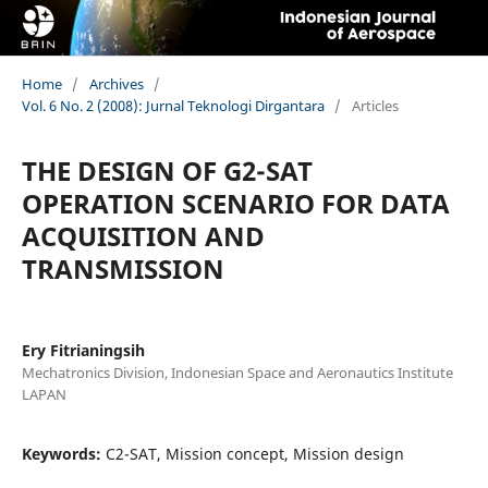
Home
/
Archives
/
Vol. 6 No. 2 (2008): Jurnal Teknologi Dirgantara
/
Articles
THE DESIGN OF G2-SAT
OPERATION SCENARIO FOR DATA
ACQUISITION AND
TRANSMISSION
Ery Fitrianingsih
Mechatronics Division, Indonesian Space and Aeronautics Institute
LAPAN
Keywords:
C2-SAT, Mission concept, Mission design