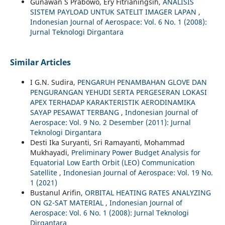
Gunawan S Prabowo, Ery Fitrianingsih,
ANALISIS
SISTEM PAYLOAD UNTUK SATELIT IMAGER LAPAN
,
Indonesian Journal of Aerospace: Vol. 6 No. 1 (2008):
Jurnal Teknologi Dirgantara
Similar Articles
I G.N. Sudira,
PENGARUH PENAMBAHAN GLOVE DAN
PENGURANGAN YEHUDI SERTA PERGESERAN LOKASI
APEX TERHADAP KARAKTERISTIK AERODINAMIKA
SAYAP PESAWAT TERBANG
,
Indonesian Journal of
Aerospace: Vol. 9 No. 2 Desember (2011): Jurnal
Teknologi Dirgantara
Desti Ika Suryanti, Sri Ramayanti, Mohammad
Mukhayadi,
Preliminary Power Budget Analysis for
Equatorial Low Earth Orbit (LEO) Communication
Satellite
,
Indonesian Journal of Aerospace: Vol. 19 No.
1 (2021)
Bustanul Arifin,
ORBITAL HEATING RATES ANALYZING
ON G2-SAT MATERIAL
,
Indonesian Journal of
Aerospace: Vol. 6 No. 1 (2008): Jurnal Teknologi
Dirgantara