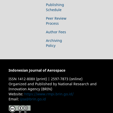
Publishing
Schedule
Peer Review
Process
Author Fees
Archiving
Policy
Indonesian Journal of Aerospace
ISSN 1412-808X (print) | 2597-7873 (online)
Organized and Published by National Research and
Innovation Agency (BRIN)
Website:
https://www.rmpi.brin.go.id/
Email:
ijoa@brin.go.id