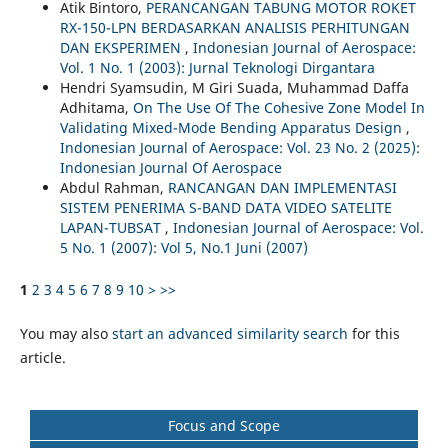
Atik Bintoro,
PERANCANGAN TABUNG MOTOR ROKET
RX-150-LPN BERDASARKAN ANALISIS PERHITUNGAN
DAN EKSPERIMEN
,
Indonesian Journal of Aerospace:
Vol. 1 No. 1 (2003): Jurnal Teknologi Dirgantara
Hendri Syamsudin, M Giri Suada, Muhammad Daffa
Adhitama,
On The Use Of The Cohesive Zone Model In
Validating Mixed-Mode Bending Apparatus Design
,
Indonesian Journal of Aerospace: Vol. 23 No. 2 (2025):
Indonesian Journal Of Aerospace
Abdul Rahman,
RANCANGAN DAN IMPLEMENTASI
SISTEM PENERIMA S-BAND DATA VIDEO SATELITE
LAPAN-TUBSAT
,
Indonesian Journal of Aerospace: Vol.
5 No. 1 (2007): Vol 5, No.1 Juni (2007)
1
2
3
4
5
6
7
8
9
10
>
>>
You may also
start an advanced similarity search
for this
article.
Focus and Scope