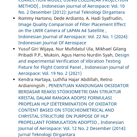
METHOD]
,
Indonesian Journal of Aerospace: Vol. 10
No. 2 Desember (2012): Jurnal Teknologi Dirgantara
Rommy Hartono, Dede Ardianto, A. Hadi Syafrudin,
Image Quality Comparison of Filter Placement Effect
on the LWIR Camera of LAPAN A4 Satellite
,
Indonesian Journal of Aerospace: Vol. 22 No. 1 (2024):
Indonesian Journal Of Aerospace
Yusuf Giri Wijaya, Nur Mufidatul Ula, Mikhael Gilang
Pribadi P.P., Muksin, Agus Harno Nurdin Syah,
Design
and experimental Verification of Vibration Testing
Fixture for Flight Control Panel
,
Indonesian Journal of
Aerospace: Vol. 19 No. 2 (2021)
Kendra Hartaya, Luthfia Hajar Abdillah, Retno
Ardianingsih ,
PENENTUAN KANDUNGAN OKSIDATOR
BERDASAR REAKSI STOIKIOMETRI DAN STRUKTUR
KRISTAL DALAM RANGKA ADOPSI FORMULASI
PROPELAN HLP (DETERMINATION OF OXIDATOR
CONTENT BASED ON STOICHIOMETRICAL AND
CHRYSTAL STRUCTURE ON PURPOSE OF HLP
PROPELLANT FORMULATION ADOPTIO
,
Indonesian
Journal of Aerospace: Vol. 12 No. 2 Desember (2014):
Jurnal Teknologi Dirgantara