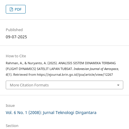
PDF
Published
09-07-2025
How to Cite
Rahman, A., & Nuryanto, A. (2025). ANALISIS SISTEM DINAMIKA TERBANG
(FLIGHT DYNAMICS) SATELIT LAPAN TUBSAT.
Indonesian Journal of Aerospace
,
6
(1). Retrieved from https://ejournal.brin.go.id/ijoa/article/view/12267
More Citation Formats
Issue
Vol. 6 No. 1 (2008): Jurnal Teknologi Dirgantara
Section