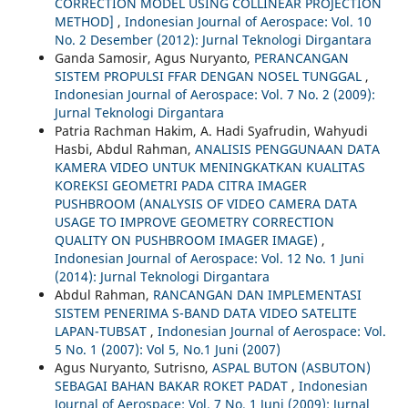
CORRECTION MODEL USING COLLINEAR PROJECTION
METHOD]
,
Indonesian Journal of Aerospace: Vol. 10
No. 2 Desember (2012): Jurnal Teknologi Dirgantara
Ganda Samosir, Agus Nuryanto,
PERANCANGAN
SISTEM PROPULSI FFAR DENGAN NOSEL TUNGGAL
,
Indonesian Journal of Aerospace: Vol. 7 No. 2 (2009):
Jurnal Teknologi Dirgantara
Patria Rachman Hakim, A. Hadi Syafrudin, Wahyudi
Hasbi, Abdul Rahman,
ANALISIS PENGGUNAAN DATA
KAMERA VIDEO UNTUK MENINGKATKAN KUALITAS
KOREKSI GEOMETRI PADA CITRA IMAGER
PUSHBROOM (ANALYSIS OF VIDEO CAMERA DATA
USAGE TO IMPROVE GEOMETRY CORRECTION
QUALITY ON PUSHBROOM IMAGER IMAGE)
,
Indonesian Journal of Aerospace: Vol. 12 No. 1 Juni
(2014): Jurnal Teknologi Dirgantara
Abdul Rahman,
RANCANGAN DAN IMPLEMENTASI
SISTEM PENERIMA S-BAND DATA VIDEO SATELITE
LAPAN-TUBSAT
,
Indonesian Journal of Aerospace: Vol.
5 No. 1 (2007): Vol 5, No.1 Juni (2007)
Agus Nuryanto, Sutrisno,
ASPAL BUTON (ASBUTON)
SEBAGAI BAHAN BAKAR ROKET PADAT
,
Indonesian
Journal of Aerospace: Vol. 7 No. 1 Juni (2009): Jurnal