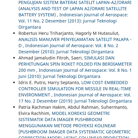
PENGUJIAN SISTEM BATERAI SATELIT LAPAN-A2/ORARI
(ANALYSIS AND TEST OF LAPAN A2/ORARI SATELLITE
BATTERY SYSTEM)
,
Indonesian Journal of Aerospace:
Vol. 11 No. 2 Desember (2013): Jurnal Teknologi
Dirgantara
Robertus Heru Triharjanto, Hagorly M Hutasulut,
ANALISIS MANUVER PENYELAMATAN SATELIT PALAPA -
D
,
Indonesian Journal of Aerospace: Vol. 8 No. 2
Desember (2010): Jurnal Teknologi Dirgantara
Ahmad Jamaludin Fitroh, Saeri,
SIMULASI DAN
PERHITUNGAN SPIN ROKET FOLDED FIN BERDIAMETER
200 mm
,
Indonesian Journal of Aerospace: Vol. 8 No. 1
Juni (2010): Jurnal Teknologi Dirgantara
Idris E. Putro, Harry Septanto,
LOW COST EMBEDDED
CONTROLLER SIMULATION FOR MISSILE IN REAL-TIME
ENVIRONMENT
,
Indonesian Journal of Aerospace: Vol.
17 No. 2 Desember (2019): Jurnal Teknologi Dirgantara
Patria Rachman Hakim, Abdul Rahman, Suhermanto,
Elvira Rachhim,
MODEL KOREKSI GEOMETRI
SISTEMATIK DATA IMAGER PUSHBROOM
MENGGUNAKAN METODE PROYEKSI KOLINEAR
[PUSHBROOM IMAGER DATA SYSTEMATIC GEOMETRIC
CORRECTION MODEL USING COLLINEAR PROJECTION