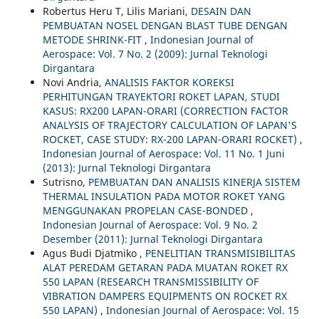
Robertus Heru T, Lilis Mariani,
DESAIN DAN
PEMBUATAN NOSEL DENGAN BLAST TUBE DENGAN
METODE SHRINK-FIT
,
Indonesian Journal of
Aerospace: Vol. 7 No. 2 (2009): Jurnal Teknologi
Dirgantara
Novi Andria,
ANALISIS FAKTOR KOREKSI
PERHITUNGAN TRAYEKTORI ROKET LAPAN, STUDI
KASUS: RX200 LAPAN-ORARI (CORRECTION FACTOR
ANALYSIS OF TRAJECTORY CALCULATION OF LAPAN'S
ROCKET, CASE STUDY: RX-200 LAPAN-ORARI ROCKET)
,
Indonesian Journal of Aerospace: Vol. 11 No. 1 Juni
(2013): Jurnal Teknologi Dirgantara
Sutrisno,
PEMBUATAN DAN ANALISIS KINERJA SISTEM
THERMAL INSULATION PADA MOTOR ROKET YANG
MENGGUNAKAN PROPELAN CASE-BONDED
,
Indonesian Journal of Aerospace: Vol. 9 No. 2
Desember (2011): Jurnal Teknologi Dirgantara
Agus Budi Djatmiko ,
PENELITIAN TRANSMISIBILITAS
ALAT PEREDAM GETARAN PADA MUATAN ROKET RX
550 LAPAN (RESEARCH TRANSMISSIBILITY OF
VIBRATION DAMPERS EQUIPMENTS ON ROCKET RX
550 LAPAN)
,
Indonesian Journal of Aerospace: Vol. 15