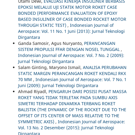
Utami Dewi,
EVALUASI KINERJA INSULINER BERBASIS
EPOKSI MELALUI UJI STATIK MOTOR ROKET CASE
BONDED (PERFORMANCE EVALUATION OF EPOXY
BASED INSULINER OF CASE BONDED ROCKET MOTOR
THROUGH STATIC TEST)
,
Indonesian Journal of
Aerospace: Vol. 11 No. 1 Juni (2013): Jurnal Teknologi
Dirgantara
Ganda Samosir, Agus Nuryanto,
PERANCANGAN
SISTEM PROPULSI FFAR DENGAN NOSEL TUNGGAL
,
Indonesian Journal of Aerospace: Vol. 7 No. 2 (2009):
Jurnal Teknologi Dirgantara
Salam Ginting, Maryono Ismail,
ANALISA PERUBAHAN
STATIC MARGIN PERANCANGAN ROKET KENDALI RKX
70 MM
,
Indonesian Journal of Aerospace: Vol. 7 No. 1
Juni (2009): Jurnal Teknologi Dirgantara
Ahmad Riyadl,
PENGARUH DARI POSISI PUSAT MASSA
ROKET YANG TIDAK TERLETAK PADA SUMBU AXIS
SIMETRI TERHADAP DINAMIKA TERBANG ROKET
BALISTIK (THE DYNAMIC OF THE ROCKET DUE TO THE
OFFSET OF ITS CENTER OF MASS RELATIVE TO THE
SYMMETRIC AXIS)
,
Indonesian Journal of Aerospace:
Vol. 13 No. 2 Desember (2015): Jurnal Teknologi
Dirgantara