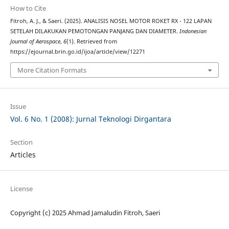
How to Cite
Fitroh, A. J., & Saeri. (2025). ANALISIS NOSEL MOTOR ROKET RX - 122 LAPAN
SETELAH DILAKUKAN PEMOTONGAN PANJANG DAN DIAMETER.
Indonesian
Journal of Aerospace
,
6
(1). Retrieved from
https://ejournal.brin.go.id/ijoa/article/view/12271
More Citation Formats
Issue
Vol. 6 No. 1 (2008): Jurnal Teknologi Dirgantara
Section
Articles
License
Copyright (c) 2025 Ahmad Jamaludin Fitroh, Saeri