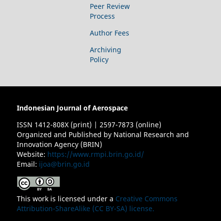
Peer Review
Process
Author Fees
Archiving
Policy
Indonesian Journal of Aerospace
ISSN 1412-808X (print) | 2597-7873 (online)
Organized and Published by National Research and
Innovation Agency (BRIN)
Website:
https://www.rmpi.brin.go.id/
Email:
ijoa@brin.go.id
This work is licensed under a
Creative Commons
Attribution-ShareAlike (CC BY-SA) license.