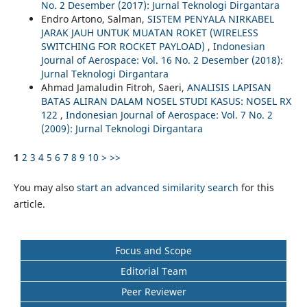
No. 2 Desember (2017): Jurnal Teknologi Dirgantara
Endro Artono, Salman,
SISTEM PENYALA NIRKABEL
JARAK JAUH UNTUK MUATAN ROKET (WIRELESS
SWITCHING FOR ROCKET PAYLOAD)
,
Indonesian
Journal of Aerospace: Vol. 16 No. 2 Desember (2018):
Jurnal Teknologi Dirgantara
Ahmad Jamaludin Fitroh, Saeri,
ANALISIS LAPISAN
BATAS ALIRAN DALAM NOSEL STUDI KASUS: NOSEL RX
122
,
Indonesian Journal of Aerospace: Vol. 7 No. 2
(2009): Jurnal Teknologi Dirgantara
1
2
3
4
5
6
7
8
9
10
>
>>
You may also
start an advanced similarity search
for this
article.
Focus and Scope
Editorial Team
Peer Reviewer