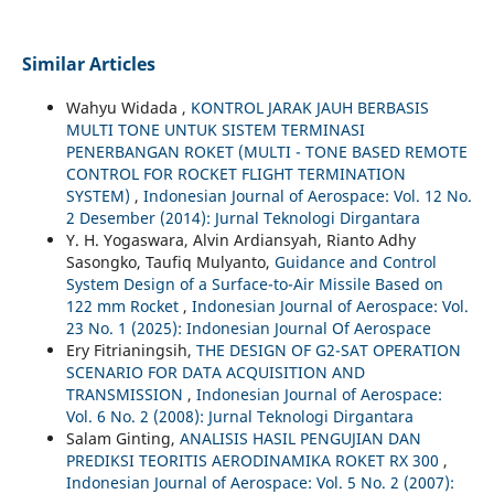
Similar Articles
Wahyu Widada ,
KONTROL JARAK JAUH BERBASIS
MULTI TONE UNTUK SISTEM TERMINASI
PENERBANGAN ROKET (MULTI - TONE BASED REMOTE
CONTROL FOR ROCKET FLIGHT TERMINATION
SYSTEM)
,
Indonesian Journal of Aerospace: Vol. 12 No.
2 Desember (2014): Jurnal Teknologi Dirgantara
Y. H. Yogaswara, Alvin Ardiansyah, Rianto Adhy
Sasongko, Taufiq Mulyanto,
Guidance and Control
System Design of a Surface-to-Air Missile Based on
122 mm Rocket
,
Indonesian Journal of Aerospace: Vol.
23 No. 1 (2025): Indonesian Journal Of Aerospace
Ery Fitrianingsih,
THE DESIGN OF G2-SAT OPERATION
SCENARIO FOR DATA ACQUISITION AND
TRANSMISSION
,
Indonesian Journal of Aerospace:
Vol. 6 No. 2 (2008): Jurnal Teknologi Dirgantara
Salam Ginting,
ANALISIS HASIL PENGUJIAN DAN
PREDIKSI TEORITIS AERODINAMIKA ROKET RX 300
,
Indonesian Journal of Aerospace: Vol. 5 No. 2 (2007):