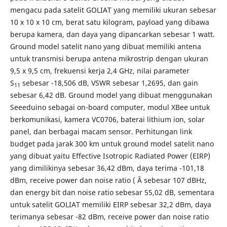
mengacu pada satelit GOLIAT yang memiliki ukuran sebesar
10 x 10 x 10 cm, berat satu kilogram, payload yang dibawa
berupa kamera, dan daya yang dipancarkan sebesar 1 watt.
Ground model satelit nano yang dibuat memiliki antena
untuk transmisi berupa antena mikrostrip dengan ukuran
9,5 x 9,5 cm, frekuensi kerja 2,4 GHz, nilai parameter
S
sebesar -18,506 dB, VSWR sebesar 1,2695, dan gain
11
sebesar 6,42 dB. Ground model yang dibuat menggunakan
Seeeduino sebagai on-board computer, modul XBee untuk
berkomunikasi, kamera VC0706, baterai lithium ion, solar
panel, dan berbagai macam sensor. Perhitungan link
budget pada jarak 300 km untuk ground model satelit nano
yang dibuat yaitu Effective Isotropic Radiated Power (EIRP)
yang dimilikinya sebesar 36,42 dBm, daya terima -101,18
dBm, receive power dan noise ratio ( Â sebesar 107 dBHz,
dan energy bit dan noise ratio sebesar 55,02 dB, sementara
untuk satelit GOLIAT memiliki EIRP sebesar 32,2 dBm, daya
terimanya sebesar -82 dBm, receive power dan noise ratio