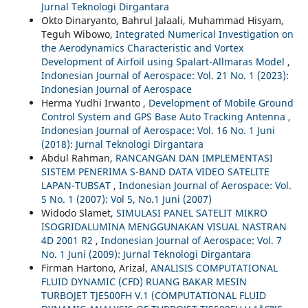
Jurnal Teknologi Dirgantara
Okto Dinaryanto, Bahrul Jalaali, Muhammad Hisyam,
Teguh Wibowo,
Integrated Numerical Investigation on
the Aerodynamics Characteristic and Vortex
Development of Airfoil using Spalart-Allmaras Model
,
Indonesian Journal of Aerospace: Vol. 21 No. 1 (2023):
Indonesian Journal of Aerospace
Herma Yudhi Irwanto ,
Development of Mobile Ground
Control System and GPS Base Auto Tracking Antenna
,
Indonesian Journal of Aerospace: Vol. 16 No. 1 Juni
(2018): Jurnal Teknologi Dirgantara
Abdul Rahman,
RANCANGAN DAN IMPLEMENTASI
SISTEM PENERIMA S-BAND DATA VIDEO SATELITE
LAPAN-TUBSAT
,
Indonesian Journal of Aerospace: Vol.
5 No. 1 (2007): Vol 5, No.1 Juni (2007)
Widodo Slamet,
SIMULASI PANEL SATELIT MIKRO
ISOGRIDALUMINA MENGGUNAKAN VISUAL NASTRAN
4D 2001 R2
,
Indonesian Journal of Aerospace: Vol. 7
No. 1 Juni (2009): Jurnal Teknologi Dirgantara
Firman Hartono, Arizal,
ANALISIS COMPUTATIONAL
FLUID DYNAMIC (CFD) RUANG BAKAR MESIN
TURBOJET TJE500FH V.1 (COMPUTATIONAL FLUID