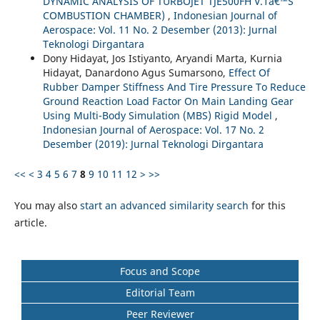
DYNAMIC ANALYSIS OF TURBOJET TJE500FH V.1â€™S
COMBUSTION CHAMBER)
,
Indonesian Journal of
Aerospace: Vol. 11 No. 2 Desember (2013): Jurnal
Teknologi Dirgantara
Dony Hidayat, Jos Istiyanto, Aryandi Marta, Kurnia
Hidayat, Danardono Agus Sumarsono,
Effect Of
Rubber Damper Stiffness And Tire Pressure To Reduce
Ground Reaction Load Factor On Main Landing Gear
Using Multi-Body Simulation (MBS) Rigid Model
,
Indonesian Journal of Aerospace: Vol. 17 No. 2
Desember (2019): Jurnal Teknologi Dirgantara
<<
<
3
4
5
6
7
8
9
10
11
12
>
>>
You may also
start an advanced similarity search
for this
article.
Focus and Scope
Editorial Team
Peer Reviewer