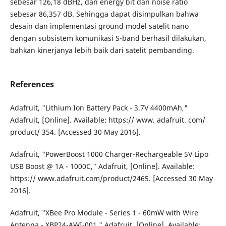
sebesar 126,18 dBHz, dan energy bit dan noise ratio
sebesar 86,357 dB. Sehingga dapat disimpulkan bahwa
desain dan implementasi ground model satelit nano
dengan subsistem komunikasi S-band berhasil dilakukan,
bahkan kinerjanya lebih baik dari satelit pembanding.
References
Adafruit, "Lithium Ion Battery Pack - 3.7V 4400mAh,"
Adafruit, [Online]. Available: https:// www. adafruit. com/
product/ 354. [Accessed 30 May 2016].
Adafruit, "PowerBoost 1000 Charger-Rechargeable 5V Lipo
USB Boost @ 1A - 1000C," Adafruit, [Online]. Available:
https:// www.adafruit.com/product/2465. [Accessed 30 May
2016].
Adafruit, "XBee Pro Module - Series 1 - 60mW with Wire
Antenna - XBP24-AWI-001," Adafruit, [Online]. Available: