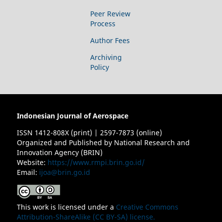
Peer Review
Process
Author Fees
Archiving
Policy
Indonesian Journal of Aerospace
ISSN 1412-808X (print) | 2597-7873 (online)
Organized and Published by National Research and
Innovation Agency (BRIN)
Website:
https://www.rmpi.brin.go.id/
Email:
ijoa@brin.go.id
This work is licensed under a
Creative Commons
Attribution-ShareAlike (CC BY-SA) license.