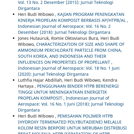
Vol. 13 No. 2 Desember (2015): Jurnal Teknologi
Dirgantara
Heri Budi Wibowo ,
KAJIAN PROGRAM PENINGKATAN
KINERJA PROPELAN KOMPOSIT BERBASIS AP/HTPB/AL
,
Indonesian Journal of Aerospace: Vol. 16 No. 2
Desember (2018): Jurnal Teknologi Dirgantara
Jones Hutauruk, Romie Oktovianus Bura, Heri Budi
Wibowo,
CHARACTERIZATION OF SIZE AND SHAPE OF
AMMONIUM PERCHLORATE PARTICLE FROM CHINA,
SOUTH KOREA, AND INDONESIA AND THEIR
INFLUENCES ON PROPERTIES OF PROPELLANT
,
Indonesian Journal of Aerospace: Vol. 18 No. 1 Juni
(2020): Jurnal Teknologi Dirgantara
Luthfia Hajar Abdillah, Heri Budi Wibowo, Kendra
Hartaya ,
PENGGUNAAN BINDER HTPB BERENERGI
TINGGI UNTUK MENINGKATKAN ENERGETIK
PROPELAN KOMPOSIT
,
Indonesian Journal of
Aerospace: Vol. 16 No. 1 Juni (2018): Jurnal Teknologi
Dirgantara
Heri Budi Wibowo ,
PEMISAHAN POLIMER HTPB
(HYDROXY TERMINATED POLYBUTADIENE) MELALUI
KOLOM RESIN BERPORI UNTUK MERUBAH DISTRIBUSI
BERAT MOLEKUL HTPB (SEPARATION OF HTPB