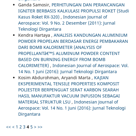
Ganda Samosir,
PERHITUNGAN DAN PERANCANGAN
IGNITER BERBASIS KALKULASI PROPULSI ROKET (Studi
Kasus Roket RX-320)
,
Indonesian Journal of
Aerospace: Vol. 9 No. 2 Desember (2011): Jurnal
Teknologi Dirgantara
Kendra Hartaya ,
ANALISIS KANDUNGAN ALUMINIUM
POWDER PROPELAN BERDASAR ENERGI PEMBAKARAN
DARI BOMB KALORIMETER (ANALYSIS OF
PROPELLANTâ€™S ALUMINUM POWDER CONTENT
BASED ON BURNING ENERGY FROM BOMB
CALORIMETER)
,
Indonesian Journal of Aerospace: Vol.
14 No. 1 Juni (2016): Jurnal Teknologi Dirgantara
Kosim Abdurohman, Aryandi Marta ,
KAJIAN
EKSPERIMENTAL TENSILE PROPERTIES KOMPOSIT
POLIESTER BERPENGUAT SERAT KARBON SEARAH
HASIL MANUFAKTUR VACUUM INFUSION SEBAGAI
MATERIAL STRUKTUR LSU
,
Indonesian Journal of
Aerospace: Vol. 14 No. 1 Juni (2016): Jurnal Teknologi
Dirgantara
<<
<
1
2
3
4
5
>
>>