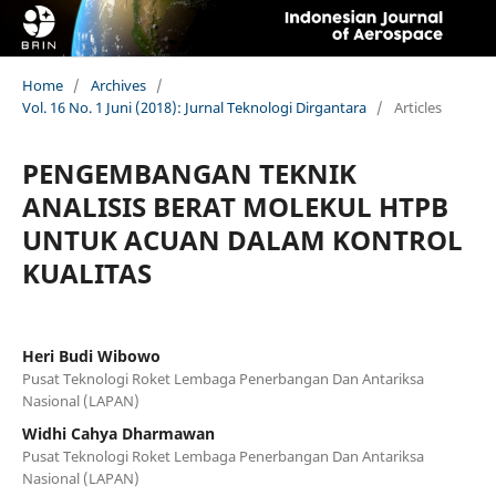
Home
/
Archives
/
Vol. 16 No. 1 Juni (2018): Jurnal Teknologi Dirgantara
/
Articles
PENGEMBANGAN TEKNIK
ANALISIS BERAT MOLEKUL HTPB
UNTUK ACUAN DALAM KONTROL
KUALITAS
Heri Budi Wibowo
Pusat Teknologi Roket Lembaga Penerbangan Dan Antariksa
Nasional (LAPAN)
Widhi Cahya Dharmawan
Pusat Teknologi Roket Lembaga Penerbangan Dan Antariksa
Nasional (LAPAN)