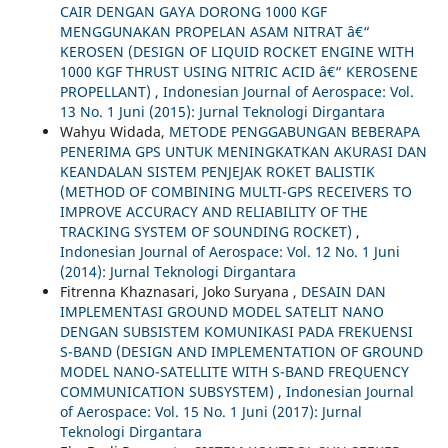
CAIR DENGAN GAYA DORONG 1000 KGF
MENGGUNAKAN PROPELAN ASAM NITRAT â€“
KEROSEN (DESIGN OF LIQUID ROCKET ENGINE WITH
1000 KGF THRUST USING NITRIC ACID â€“ KEROSENE
PROPELLANT)
,
Indonesian Journal of Aerospace: Vol.
13 No. 1 Juni (2015): Jurnal Teknologi Dirgantara
Wahyu Widada,
METODE PENGGABUNGAN BEBERAPA
PENERIMA GPS UNTUK MENINGKATKAN AKURASI DAN
KEANDALAN SISTEM PENJEJAK ROKET BALISTIK
(METHOD OF COMBINING MULTI-GPS RECEIVERS TO
IMPROVE ACCURACY AND RELIABILITY OF THE
TRACKING SYSTEM OF SOUNDING ROCKET)
,
Indonesian Journal of Aerospace: Vol. 12 No. 1 Juni
(2014): Jurnal Teknologi Dirgantara
Fitrenna Khaznasari, Joko Suryana ,
DESAIN DAN
IMPLEMENTASI GROUND MODEL SATELIT NANO
DENGAN SUBSISTEM KOMUNIKASI PADA FREKUENSI
S-BAND (DESIGN AND IMPLEMENTATION OF GROUND
MODEL NANO-SATELLITE WITH S-BAND FREQUENCY
COMMUNICATION SUBSYSTEM)
,
Indonesian Journal
of Aerospace: Vol. 15 No. 1 Juni (2017): Jurnal
Teknologi Dirgantara