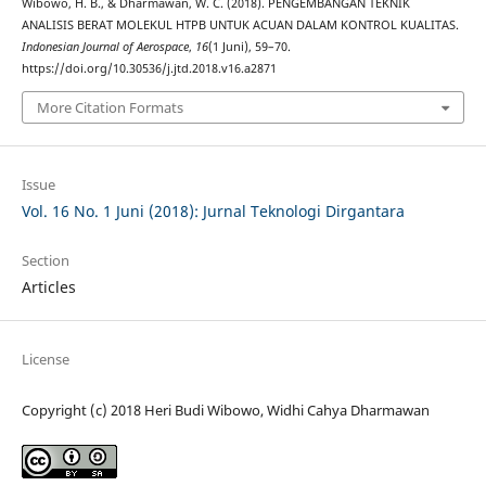
Wibowo, H. B., & Dharmawan, W. C. (2018). PENGEMBANGAN TEKNIK
ANALISIS BERAT MOLEKUL HTPB UNTUK ACUAN DALAM KONTROL KUALITAS.
Indonesian Journal of Aerospace
,
16
(1 Juni), 59–70.
https://doi.org/10.30536/j.jtd.2018.v16.a2871
More Citation Formats
Issue
Vol. 16 No. 1 Juni (2018): Jurnal Teknologi Dirgantara
Section
Articles
License
Copyright (c) 2018 Heri Budi Wibowo, Widhi Cahya Dharmawan