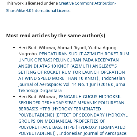
This work is licensed under a
Creative Commons Attribution-
ShareAlike 4.0 International License
.
Most read articles by the same author(s)
Heri Budi Wibowo, Ahmad Riyadl, Yudha Agung
Nugroho,
PENGATURAN SUDUT AZIMUTH ROKET RUM
UNTUK OPERASI PELUNCURAN PADA KECEPATAN
ANGIN DI ATAS 10 KNOT (AZIMUTH ANGLEâ€™S
SETTING OF ROCKET RUM FOR LAUNCH OPERATION
AT WIND SPEED MORE THAN 10 KNOT)
,
Indonesian
Journal of Aerospace: Vol. 14 No. 1 Juni (2016): Jurnal
Teknologi Dirgantara
Heri Budi Wibowo ,
PENGARUH GUGUS HIDROKSIL
SEKUNDER TERHADAP SIFAT MEKANIK POLIURETAN
BERBASIS HTPB (HYDROXY TERMINATED
POLYBUTADIENE) (EFFECT OF SECONDARY HYDROXYL
GROUPS ON MECHANICAL PROPERTIES OF
POLYURETHANE BASE HTPB (HYDROXY TERMINATED
POLYBUTADIENE))
,
Indonesian Journal of Aerospace: