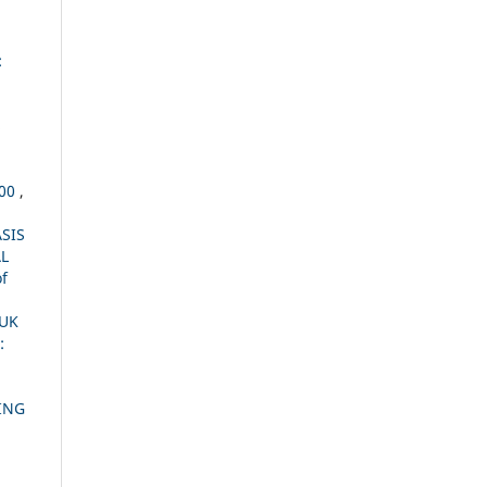
:
S
i
200
,
SIS
L
of
TUK
:
ING