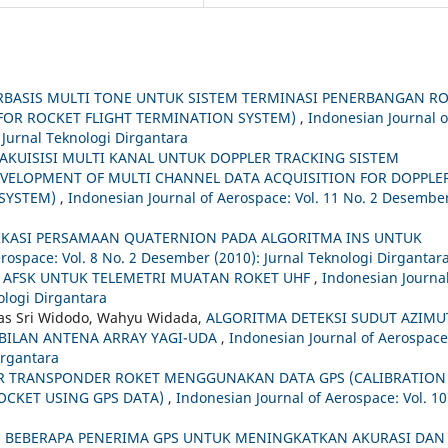
RBASIS MULTI TONE UNTUK SISTEM TERMINASI PENERBANGAN R
FOR ROCKET FLIGHT TERMINATION SYSTEM)
,
Indonesian Journal o
 Jurnal Teknologi Dirgantara
KUISISI MULTI KANAL UNTUK DOPPLER TRACKING SISTEM
EVELOPMENT OF MULTI CHANNEL DATA ACQUISITION FOR DOPPLE
 SYSTEM)
,
Indonesian Journal of Aerospace: Vol. 11 No. 2 Desembe
IKASI PERSAMAAN QUATERNION PADA ALGORITMA INS UNTUK
rospace: Vol. 8 No. 2 Desember (2010): Jurnal Teknologi Dirgantar
FSK UNTUK TELEMETRI MUATAN ROKET UHF
,
Indonesian Journal
nologi Dirgantara
mas Sri Widodo, Wahyu Widada,
ALGORITMA DETEKSI SUDUT AZIMU
BILAN ANTENA ARRAY YAGI-UDA
,
Indonesian Journal of Aerospace
Dirgantara
R TRANSPONDER ROKET MENGGUNAKAN DATA GPS (CALIBRATION
CKET USING GPS DATA)
,
Indonesian Journal of Aerospace: Vol. 10
BEBERAPA PENERIMA GPS UNTUK MENINGKATKAN AKURASI DAN