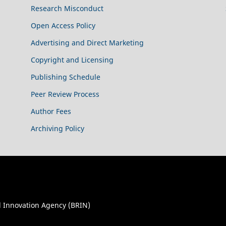
Research Misconduct
Open Access Policy
Advertising and Direct Marketing
Copyright and Licensing
Publishing Schedule
Peer Review Process
Author Fees
Archiving Policy
 Innovation Agency (BRIN)