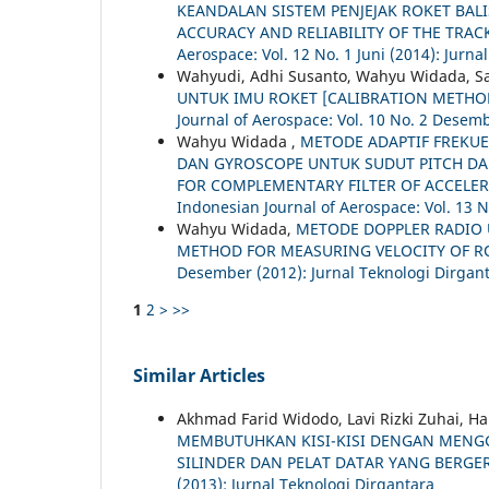
KEANDALAN SISTEM PENJEJAK ROKET BAL
ACCURACY AND RELIABILITY OF THE TRA
Aerospace: Vol. 12 No. 1 Juni (2014): Jurna
Wahyudi, Adhi Susanto, Wahyu Widada, S
UNTUK IMU ROKET [CALIBRATION METHO
Journal of Aerospace: Vol. 10 No. 2 Desemb
Wahyu Widada ,
METODE ADAPTIF FREKU
DAN GYROSCOPE UNTUK SUDUT PITCH DA
FOR COMPLEMENTARY FILTER OF ACCELE
Indonesian Journal of Aerospace: Vol. 13 N
Wahyu Widada,
METODE DOPPLER RADIO 
METHOD FOR MEASURING VELOCITY OF R
Desember (2012): Jurnal Teknologi Dirgan
1
2
>
>>
Similar Articles
Akhmad Farid Widodo, Lavi Rizki Zuhai,
MEMBUTUHKAN KISI-KISI DENGAN MENGG
SILINDER DAN PELAT DATAR YANG BERGE
(2013): Jurnal Teknologi Dirgantara