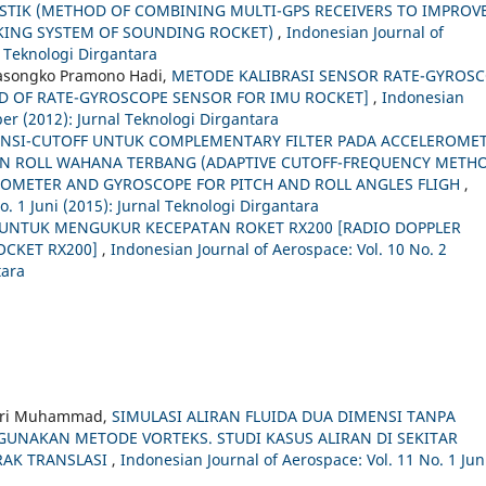
ISTIK (METHOD OF COMBINING MULTI-GPS RECEIVERS TO IMPROV
CKING SYSTEM OF SOUNDING ROCKET)
,
Indonesian Journal of
l Teknologi Dirgantara
asongko Pramono Hadi,
METODE KALIBRASI SENSOR RATE-GYROS
D OF RATE-GYROSCOPE SENSOR FOR IMU ROCKET]
,
Indonesian
er (2012): Jurnal Teknologi Dirgantara
ENSI-CUTOFF UNTUK COMPLEMENTARY FILTER PADA ACCELEROME
N ROLL WAHANA TERBANG (ADAPTIVE CUTOFF-FREQUENCY METH
ROMETER AND GYROSCOPE FOR PITCH AND ROLL ANGLES FLIGH
,
o. 1 Juni (2015): Jurnal Teknologi Dirgantara
UNTUK MENGUKUR KECEPATAN ROKET RX200 [RADIO DOPPLER
OCKET RX200]
,
Indonesian Journal of Aerospace: Vol. 10 No. 2
tara
 Hari Muhammad,
SIMULASI ALIRAN FLUIDA DUA DIMENSI TANPA
UNAKAN METODE VORTEKS. STUDI KASUS ALIRAN DI SEKITAR
RAK TRANSLASI
,
Indonesian Journal of Aerospace: Vol. 11 No. 1 Jun