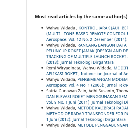
Most read articles by the same author(s)
Wahyu Widada ,
KONTROL JARAK JAUH BE
(MULTI - TONE BASED REMOTE CONTROL 
Aerospace: Vol. 12 No. 2 Desember (2014):
Wahyu Widada,
RANCANG BANGUN DATA A
PELUNCUR ROKET JAMAK (DESIGN AND D
TRACKING OF MULTIPLE LAUNCH ROCKET
(2013): Jurnal Teknologi Dirgantara
Romi Wiryadinata, Wahyu Widada,
MODIF
APLIKASI ROKET
,
Indonesian Journal of Ae
Wahyu Widada,
PENGEMBANGAN MODEM A
Aerospace: Vol. 4 No. 1 (2006): Jurnal Tek
Satria Gunawan Zain, Adhi Susanto, Tho
DAN ELEVASI ROKET MENGGUNAKAN SEM
Vol. 9 No. 1 Juni (2011): Jurnal Teknologi 
Wahyu Widada,
METODE KALIBRASI RADA
METHOD OF RADAR TRANSPONDER FOR RO
1 Juni (2012): Jurnal Teknologi Dirgantara
Wahyu Widada,
METODE PENGGABUNGAN 