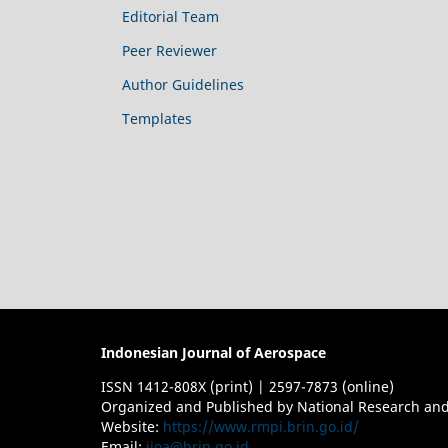
Editorial Team
Peer Reviewer
Author Guidelines
Templates
Indonesian Journal of Aerospace
ISSN 1412-808X (print) | 2597-7873 (online)
Organized and Published by National Research and
Website:
https://www.rmpi.brin.go.id/
Email:
ijoa@brin.go.id