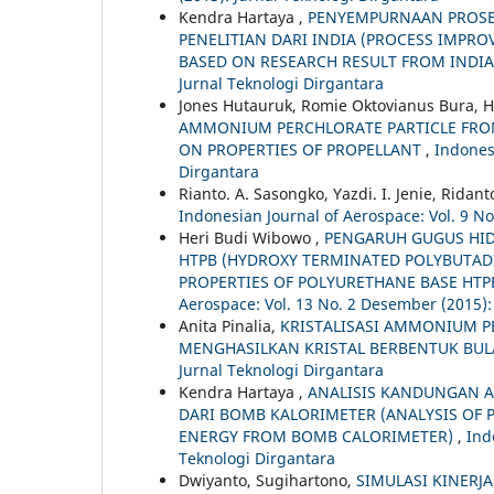
Kendra Hartaya ,
PENYEMPURNAAN PROSE
PENELITIAN DARI INDIA (PROCESS IMPR
BASED ON RESEARCH RESULT FROM INDI
Jurnal Teknologi Dirgantara
Jones Hutauruk, Romie Oktovianus Bura, 
AMMONIUM PERCHLORATE PARTICLE FROM
ON PROPERTIES OF PROPELLANT
,
Indonesi
Dirgantara
Rianto. A. Sasongko, Yazdi. I. Jenie, Ridant
Indonesian Journal of Aerospace: Vol. 9 N
Heri Budi Wibowo ,
PENGARUH GUGUS HID
HTPB (HYDROXY TERMINATED POLYBUTAD
PROPERTIES OF POLYURETHANE BASE HTP
Aerospace: Vol. 13 No. 2 Desember (2015):
Anita Pinalia,
KRISTALISASI AMMONIUM P
MENGHASILKAN KRISTAL BERBENTUK BU
Jurnal Teknologi Dirgantara
Kendra Hartaya ,
ANALISIS KANDUNGAN 
DARI BOMB KALORIMETER (ANALYSIS OF
ENERGY FROM BOMB CALORIMETER)
,
Ind
Teknologi Dirgantara
Dwiyanto, Sugihartono,
SIMULASI KINERJ