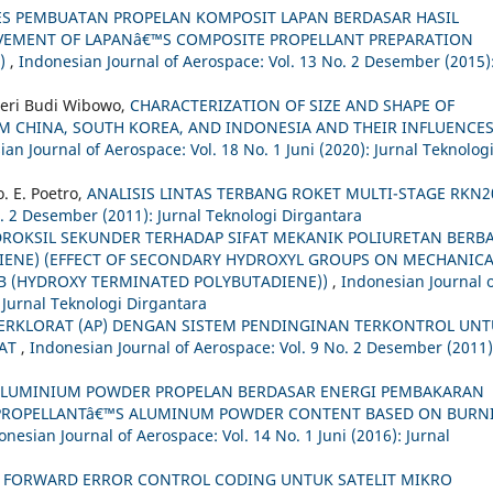
S PEMBUATAN PROPELAN KOMPOSIT LAPAN BERDASAR HASIL
OVEMENT OF LAPANâ€™S COMPOSITE PROPELLANT PREPARATION
A)
,
Indonesian Journal of Aerospace: Vol. 13 No. 2 Desember (2015)
Heri Budi Wibowo,
CHARACTERIZATION OF SIZE AND SHAPE OF
 CHINA, SOUTH KOREA, AND INDONESIA AND THEIR INFLUENCE
an Journal of Aerospace: Vol. 18 No. 1 Juni (2020): Jurnal Teknolog
o. E. Poetro,
ANALISIS LINTAS TERBANG ROKET MULTI-STAGE RKN
o. 2 Desember (2011): Jurnal Teknologi Dirgantara
ROKSIL SEKUNDER TERHADAP SIFAT MEKANIK POLIURETAN BERBA
IENE) (EFFECT OF SECONDARY HYDROXYL GROUPS ON MECHANICA
B (HYDROXY TERMINATED POLYBUTADIENE))
,
Indonesian Journal 
 Jurnal Teknologi Dirgantara
ERKLORAT (AP) DENGAN SISTEM PENDINGINAN TERKONTROL UN
LAT
,
Indonesian Journal of Aerospace: Vol. 9 No. 2 Desember (2011)
ALUMINIUM POWDER PROPELAN BERDASAR ENERGI PEMBAKARAN
 PROPELLANTâ€™S ALUMINUM POWDER CONTENT BASED ON BURN
onesian Journal of Aerospace: Vol. 14 No. 1 Juni (2016): Jurnal
A FORWARD ERROR CONTROL CODING UNTUK SATELIT MIKRO