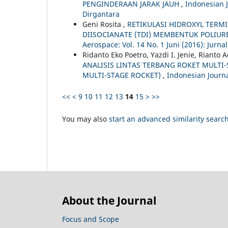
PENGINDERAAN JARAK JAUH
,
Indonesian J
Dirgantara
Geni Rosita ,
RETIKULASI HIDROXYL TERM
DIISOCIANATE (TDI) MEMBENTUK POLIUR
Aerospace: Vol. 14 No. 1 Juni (2016): Jurna
Ridanto Eko Poetro, Yazdi I. Jenie, Rianto
ANALISIS LINTAS TERBANG ROKET MULTI
MULTI-STAGE ROCKET)
,
Indonesian Journal
<<
<
9
10
11
12
13
14
15
>
>>
You may also
start an advanced similarity searc
About the Journal
Focus and Scope