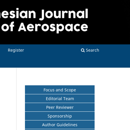
Register
Search
Focus and Scope
Editorial Team
Peer Reviewer
Sponsorship
Author Guidelines