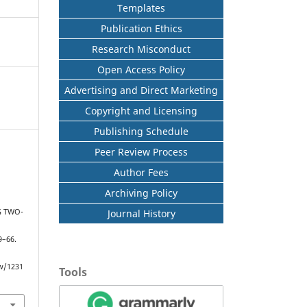
Templates
Publication Ethics
Research Misconduct
Open Access Policy
Advertising and Direct Marketing
Copyright and Licensing
Publishing Schedule
Peer Review Process
Author Fees
Archiving Policy
Journal History
G TWO-
59–66.
ew/1231
Tools