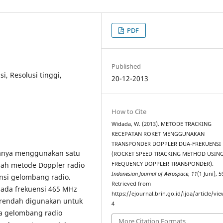
PDF
Published
i, Resolusi tinggi,
20-12-2013
How to Cite
Widada, W. (2013). METODE TRACKING
KECEPATAN ROKET MENGGUNAKAN
TRANSPONDER DOPPLER DUA-FREKUENSI
 hanya menggunakan satu
(ROCKET SPEED TRACKING METHOD USIN
FREQUENCY DOPPLER TRANSPONDER).
ah metode Doppler radio
Indonesian Journal of Aerospace
,
11
(1 Juni), 
nsi gelombang radio.
Retrieved from
ada frekuensi 465 MHz
https://ejournal.brin.go.id/ijoa/article/vi
 rendah digunakan untuk
4
ya gelombang radio
More Citation Formats