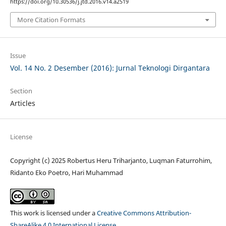
https://doi.org/10.30536/j.jtd.2016.v14.a2519
More Citation Formats
Issue
Vol. 14 No. 2 Desember (2016): Jurnal Teknologi Dirgantara
Section
Articles
License
Copyright (c) 2025 Robertus Heru Triharjanto, Luqman Faturrohim,
Ridanto Eko Poetro, Hari Muhammad
This work is licensed under a
Creative Commons Attribution-
ShareAlike 4.0 International License
.