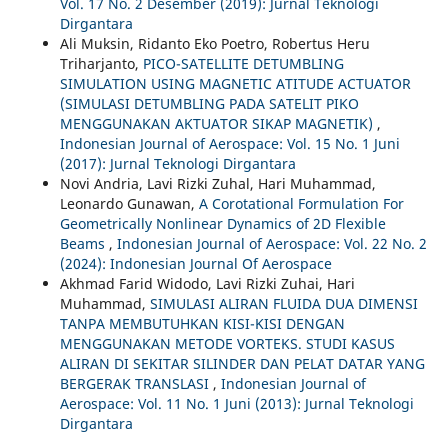
Vol. 17 No. 2 Desember (2019): Jurnal Teknologi
Dirgantara
Ali Muksin, Ridanto Eko Poetro, Robertus Heru
Triharjanto,
PICO-SATELLITE DETUMBLING
SIMULATION USING MAGNETIC ATITUDE ACTUATOR
(SIMULASI DETUMBLING PADA SATELIT PIKO
MENGGUNAKAN AKTUATOR SIKAP MAGNETIK)
,
Indonesian Journal of Aerospace: Vol. 15 No. 1 Juni
(2017): Jurnal Teknologi Dirgantara
Novi Andria, Lavi Rizki Zuhal, Hari Muhammad,
Leonardo Gunawan,
A Corotational Formulation For
Geometrically Nonlinear Dynamics of 2D Flexible
Beams
,
Indonesian Journal of Aerospace: Vol. 22 No. 2
(2024): Indonesian Journal Of Aerospace
Akhmad Farid Widodo, Lavi Rizki Zuhai, Hari
Muhammad,
SIMULASI ALIRAN FLUIDA DUA DIMENSI
TANPA MEMBUTUHKAN KISI-KISI DENGAN
MENGGUNAKAN METODE VORTEKS. STUDI KASUS
ALIRAN DI SEKITAR SILINDER DAN PELAT DATAR YANG
BERGERAK TRANSLASI
,
Indonesian Journal of
Aerospace: Vol. 11 No. 1 Juni (2013): Jurnal Teknologi
Dirgantara