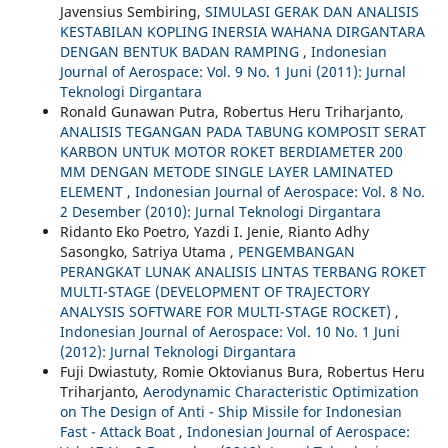
Javensius Sembiring,
SIMULASI GERAK DAN ANALISIS
KESTABILAN KOPLING INERSIA WAHANA DIRGANTARA
DENGAN BENTUK BADAN RAMPING
,
Indonesian
Journal of Aerospace: Vol. 9 No. 1 Juni (2011): Jurnal
Teknologi Dirgantara
Ronald Gunawan Putra, Robertus Heru Triharjanto,
ANALISIS TEGANGAN PADA TABUNG KOMPOSIT SERAT
KARBON UNTUK MOTOR ROKET BERDIAMETER 200
MM DENGAN METODE SINGLE LAYER LAMINATED
ELEMENT
,
Indonesian Journal of Aerospace: Vol. 8 No.
2 Desember (2010): Jurnal Teknologi Dirgantara
Ridanto Eko Poetro, Yazdi I. Jenie, Rianto Adhy
Sasongko, Satriya Utama ,
PENGEMBANGAN
PERANGKAT LUNAK ANALISIS LINTAS TERBANG ROKET
MULTI-STAGE (DEVELOPMENT OF TRAJECTORY
ANALYSIS SOFTWARE FOR MULTI-STAGE ROCKET)
,
Indonesian Journal of Aerospace: Vol. 10 No. 1 Juni
(2012): Jurnal Teknologi Dirgantara
Fuji Dwiastuty, Romie Oktovianus Bura, Robertus Heru
Triharjanto,
Aerodynamic Characteristic Optimization
on The Design of Anti - Ship Missile for Indonesian
Fast - Attack Boat
,
Indonesian Journal of Aerospace: