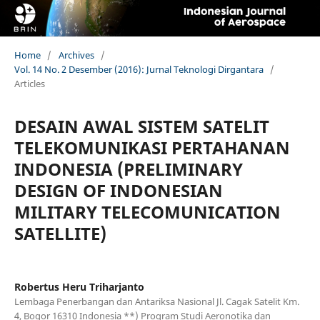
Home
/
Archives
/
Vol. 14 No. 2 Desember (2016): Jurnal Teknologi Dirgantara
/
Articles
DESAIN AWAL SISTEM SATELIT
TELEKOMUNIKASI PERTAHANAN
INDONESIA (PRELIMINARY
DESIGN OF INDONESIAN
MILITARY TELECOMUNICATION
SATELLITE)
Robertus Heru Triharjanto
Lembaga Penerbangan dan Antariksa Nasional Jl. Cagak Satelit Km.
4, Bogor 16310 Indonesia **) Program Studi Aeronotika dan