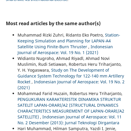
Most read articles by the same author(s)
Muhammad Rizki Zuhri, Ridanto Eko Poetro,
Station-
Keeping Simulation and Planning for LAPAN-A4
Satellite Using Finite-Burn Thruster
,
Indonesian
Journal of Aerospace: Vol. 19 No. 1 (2021)
Widianto Nugroho, Ahmad Riyadl, Ahmad Novi
Muslimin, Rudi Setiawan, Robertus Heru Triharjanto,
Y. H. Yogaswara,
Study on The Development of
Guidance System Technology for 122-140 mm Artillery
Rocket
,
Indonesian Journal of Aerospace: Vol. 19 No. 2
(2021)
Mohammad Farid Huzain, Robertus Heru Triharjanto,
PENGUKURAN KARAKTERISTIK DINAMIKA STRUKTUR
SATELIT LAPAN-ORARI/A2 (STRUCTURAL DYNAMICS
CHARACTERITICS MEASUREMENT OF LAPAN-ORARI/A2
SATELLITE)
,
Indonesian Journal of Aerospace: Vol. 11
No. 2 Desember (2013): Jurnal Teknologi Dirgantara
Hari Muhammad, Hilman Samputra, Yazdi I. Jenie,