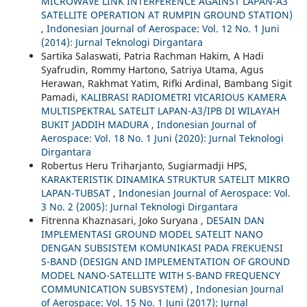
MICROWAVE LINK INTERFERENCE AGAINST LAPAN-A3
SATELLITE OPERATION AT RUMPIN GROUND STATION)
,
Indonesian Journal of Aerospace: Vol. 12 No. 1 Juni
(2014): Jurnal Teknologi Dirgantara
Sartika Salaswati, Patria Rachman Hakim, A Hadi
Syafrudin, Rommy Hartono, Satriya Utama, Agus
Herawan, Rakhmat Yatim, Rifki Ardinal, Bambang Sigit
Pamadi,
KALIBRASI RADIOMETRI VICARIOUS KAMERA
MULTISPEKTRAL SATELIT LAPAN-A3/IPB DI WILAYAH
BUKIT JADDIH MADURA
,
Indonesian Journal of
Aerospace: Vol. 18 No. 1 Juni (2020): Jurnal Teknologi
Dirgantara
Robertus Heru Triharjanto, Sugiarmadji HPS,
KARAKTERISTIK DINAMIKA STRUKTUR SATELIT MIKRO
LAPAN-TUBSAT
,
Indonesian Journal of Aerospace: Vol.
3 No. 2 (2005): Jurnal Teknologi Dirgantara
Fitrenna Khaznasari, Joko Suryana ,
DESAIN DAN
IMPLEMENTASI GROUND MODEL SATELIT NANO
DENGAN SUBSISTEM KOMUNIKASI PADA FREKUENSI
S-BAND (DESIGN AND IMPLEMENTATION OF GROUND
MODEL NANO-SATELLITE WITH S-BAND FREQUENCY
COMMUNICATION SUBSYSTEM)
,
Indonesian Journal
of Aerospace: Vol. 15 No. 1 Juni (2017): Jurnal