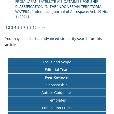
FROM LAPAN SATELLITE AIS DATABASE FOR SHIP
CLASSIFICATION IN THE INDONESIAN TERRITORIAL
WATERS
,
Indonesian Journal of Aerospace: Vol. 19 No.
1 (2021)
1
2
3
4
5
6
7
8
9
10
>
>>
You may also
start an advanced similarity search
for this
article.
Focus and Scope
Editorial Team
Peer Reviewer
Sponsorship
Author Guidelines
Templates
Publication Ethics