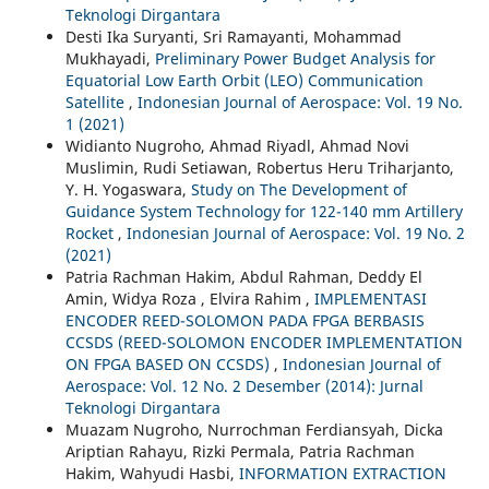
Teknologi Dirgantara
Desti Ika Suryanti, Sri Ramayanti, Mohammad
Mukhayadi,
Preliminary Power Budget Analysis for
Equatorial Low Earth Orbit (LEO) Communication
Satellite
,
Indonesian Journal of Aerospace: Vol. 19 No.
1 (2021)
Widianto Nugroho, Ahmad Riyadl, Ahmad Novi
Muslimin, Rudi Setiawan, Robertus Heru Triharjanto,
Y. H. Yogaswara,
Study on The Development of
Guidance System Technology for 122-140 mm Artillery
Rocket
,
Indonesian Journal of Aerospace: Vol. 19 No. 2
(2021)
Patria Rachman Hakim, Abdul Rahman, Deddy El
Amin, Widya Roza , Elvira Rahim ,
IMPLEMENTASI
ENCODER REED-SOLOMON PADA FPGA BERBASIS
CCSDS (REED-SOLOMON ENCODER IMPLEMENTATION
ON FPGA BASED ON CCSDS)
,
Indonesian Journal of
Aerospace: Vol. 12 No. 2 Desember (2014): Jurnal
Teknologi Dirgantara
Muazam Nugroho, Nurrochman Ferdiansyah, Dicka
Ariptian Rahayu, Rizki Permala, Patria Rachman
Hakim, Wahyudi Hasbi,
INFORMATION EXTRACTION