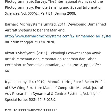
Photogrammetric Survey. The International Archives of the
Photogrammetry, Remote Sensing and Spatial Information
Sciences. Vol. XXXVII. Part B1. Beijing 2008.
Barnard Microsystems Limited. 2011. Developing Unmanned
Aircraft Systems to benefit Mankind.
http://www.barnardmicrosystems.com/L2_unmanned_air_syst
diunduh tanggal 21 Feb 2020.
Rizatus Shofiyanti. (2011). Teknologi Pesawat Tanpa Awak
untuk Pemetaan dan Pemantauan Tanaman dan Lahan
Pertanian. Informatika Pertanian, Vol. 20 No. 2, pp. 58 â€“
64.
Iryani, Lenny dkk. (2019). Manufacturing Spar I Beam Profile
of UAV Wing Structure Made of Composite Material. Jour of
Adv Research in Dynamical & Control Systems, Vol. 11, 11-
Special Issue. ISSN 1943-023X.
DOI: 10.5373/JARDCS/V11SP11/