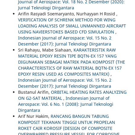
Journal of Aerospace: Vol. 18 No. 2 Desember (2020):
Jurnal Teknologi Dirgantara
Arifin Rasyadi Soemaryanto, Nurhayyan H Rosid ,
VERIFICATION OF SCHRENK METHOD FOR WING
LOADING ANALYSIS OF SMALL UNMANNED AIRCRAFT
USING NAVIERSTOKES BASED CFD SIMULATION
,
Indonesian Journal of Aerospace: Vol. 15 No. 2
Desember (2017): Jurnal Teknologi Dirgantara
Sri Rahayu, Mabe Siahaan,
KARAKTERISTIK RAW
MATERIAL EPOXY RESIN TIPE BQTN-EX 157 YANG
DIGUNAKAN SEBAGAI MATRIK PADA KOMPOSIT (THE
CHARACTERISTICS OF RAW MATERIAL BQTN-EX 157
EPOXY RESIN USED AS COMPOSITES MATRIX)
,
Indonesian Journal of Aerospace: Vol. 15 No. 2
Desember (2017): Jurnal Teknologi Dirgantara
Bustanul Arifin,
ORBITAL HEATING RATES ANALYZING
ON G2-SAT MATERIAL
,
Indonesian Journal of
Aerospace: Vol. 6 No. 1 (2008): Jurnal Teknologi
Dirgantara
Arif Nur Hakim,
RANCANG BANGUN TABUNG
KOMPOSIT TEKANAN TINGGI UNTUK PROPELAN
ROKET CAIR KOROSIF (DESIGN OF COMPOSITE
OVERWRAPPED PRESSURE VESSEL FOR CORROSIVE