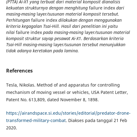
(PTTA) Ai-X1 yang terbuat dari material komposit dianalisis
kekuatan strukturnya dengan menghitung
failure index
dari
masing-masing
layer
/susunan material komposit tersebut.
Perhitungan
failure index
dilakukan dengan menggunakan
kriteria kegagalan Tsai-Hill. Hasil dari penelitian ini yaitu
nilai
failure index
pada masing-masing
layer
/susunan material
komposit struktur sayap pesawat Ai-X1. Berdasarkan kriteria
Tsai-Hill masing-masing
layer
/susunan tersebut menunjukkan
tidak adanya keretakan pada lamina.
References
Tesla, Nikolas. Method of and apparatus for controlling
mechanism of moving vessel or vehicles, USA Patent Letter,
Patent No. 613,809, dated November 8, 1898.
https://airandspace.si.edu/stories/editorial/predator-drone-
transformed-military-combat
. Diakses pada tanggal 21 Feb
2020.