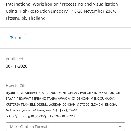
International Workshop on "Processing and Visualization
Using High-Resolution Imagery", 18-20 November 2004,
Pitsanulok, Thailand.
PDF
Published
06-11-2020
How to Cite
Iryani, L., & Wibowo, S. S. (2020). PERHITUNGAN FAILURE INDEX STRUKTUR
SAYAP PESAWAT TERBANG TANPA AWAK Ai-X1 DENGAN MENGGUNAKAN
KRITERIA TSAI-HILL DISIMULASIKAN DENGAN METODE ELEMEN HINGGA.
Indonesian Journal of Aerospace
,
18
(1 Juni), 43–51.
https://doi.org/10.30536/j.jtd.2020.v18.a3228
More Citation Formats