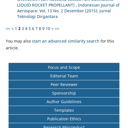
LIQUID ROCKET PROPELLANT)
,
Indonesian Journal of
Aerospace: Vol. 13 No. 2 Desember (2015): Jurnal
Teknologi Dirgantara
<<
<
1
2
3
4
5
6
7
8
9
10
>
>>
You may also
start an advanced similarity search
for this
article.
Focus and Scope
Editorial Team
Peer Reviewer
Sponsorship
Author Guidelines
Templates
Publication Ethics
Research Misconduct