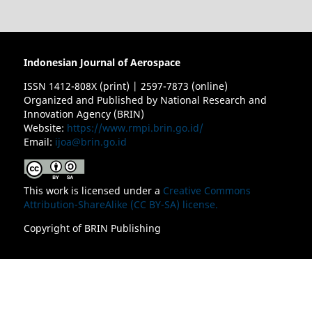
Indonesian Journal of Aerospace
ISSN 1412-808X (print) | 2597-7873 (online)
Organized and Published by National Research and
Innovation Agency (BRIN)
Website:
https://www.rmpi.brin.go.id/
Email:
ijoa@brin.go.id
This work is licensed under a
Creative Commons
Attribution-ShareAlike (CC BY-SA) license.
Copyright of BRIN Publishing