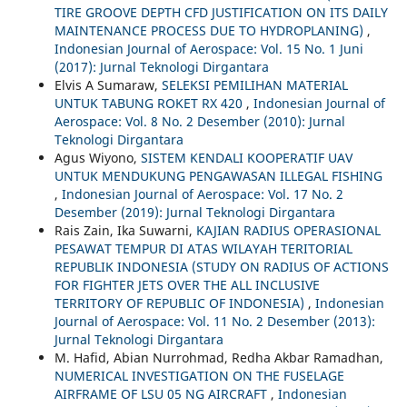
TIRE GROOVE DEPTH CFD JUSTIFICATION ON ITS DAILY
MAINTENANCE PROCESS DUE TO HYDROPLANING)
,
Indonesian Journal of Aerospace: Vol. 15 No. 1 Juni
(2017): Jurnal Teknologi Dirgantara
Elvis A Sumaraw,
SELEKSI PEMILIHAN MATERIAL
UNTUK TABUNG ROKET RX 420
,
Indonesian Journal of
Aerospace: Vol. 8 No. 2 Desember (2010): Jurnal
Teknologi Dirgantara
Agus Wiyono,
SISTEM KENDALI KOOPERATIF UAV
UNTUK MENDUKUNG PENGAWASAN ILLEGAL FISHING
,
Indonesian Journal of Aerospace: Vol. 17 No. 2
Desember (2019): Jurnal Teknologi Dirgantara
Rais Zain, Ika Suwarni,
KAJIAN RADIUS OPERASIONAL
PESAWAT TEMPUR DI ATAS WILAYAH TERITORIAL
REPUBLIK INDONESIA (STUDY ON RADIUS OF ACTIONS
FOR FIGHTER JETS OVER THE ALL INCLUSIVE
TERRITORY OF REPUBLIC OF INDONESIA)
,
Indonesian
Journal of Aerospace: Vol. 11 No. 2 Desember (2013):
Jurnal Teknologi Dirgantara
M. Hafid, Abian Nurrohmad, Redha Akbar Ramadhan,
NUMERICAL INVESTIGATION ON THE FUSELAGE
AIRFRAME OF LSU 05 NG AIRCRAFT
,
Indonesian