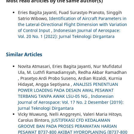
Most read articles by the same author(s)
Eries Bagita Jayanti, Fuad Surastyo Pranoto, Singgih
Satrio Wibowo,
Identification of Aircraft Parameters in
the Lateral-Directional Flight Dimension with Variation
of Control Input
,
Indonesian Journal of Aerospace:
Vol. 20 No. 1 (2022): Jurnal Teknologi Dirgantara
Similar Articles
Novita Atmasari, Eries Bagita Jayanti, Nur Mufidatul
Ula, M. Luthfi Ramadiansyah, Redha Akbar Ramadhan
, Prasetyo Ardi Probo Suseno, Ardian Rizaldi, Kurnia
Hidayat, Angga Septiyana ,
ANALISIS PENENTUAN
POWER LOADING PADA DESAIN AWAL PESAWAT
TERBANG TANPA AWAK LSU-05 NG
,
Indonesian
Journal of Aerospace: Vol. 17 No. 2 Desember (2019):
Jurnal Teknologi Dirgantara
Vicky Wuwung, Nelli Anggreyni, Valeri Maria Hitoyo,
Carolus Bintoro,
JUSTIFIKASI CFD KEDALAMAN
GROOVE BAN PADA PROSES PERAWATAN HARIAN
PESAWAT B737-800 AKIBAT HYDROPLANING (B737-800