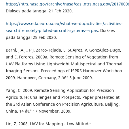
https://ntrs.nasa.gov/archive/nasa/casi.ntrs.nasa.gov/2017000
Diakses pada tanggal 21 Feb 2020.
https://www.eda.europa.eu/what-we-do/activities/activities-
search/remotely-piloted-aircraft-systems---rpas
. Diakses
pada tanggal 25 Feb 2020.
Berni, J.A.J., P.J. Zarco-Tejada, L. SuÃ¡rez, V. GonzÃ¡lez-Dugo,
and E. Fereres, 2009a. Remote Sensing of Vegetation from
UAV Platforms Using Lightweight Multispectral and Thermal
Imaging Sensors. Proceedings of ISPRS Hannover Workshop
2009. Hannover, Germany, 2 â€“ 5 June 2009.
Yang, C. 2009. Remote Sensing Application for Precision
Agriculture: Challenges and Prospects. Paper presented at
the 3rd Asian Conference on Precision Agriculture, Beijing,
China, 14 â€“ 17 November, 2009.
Lin, Z. 2008. UAV for Mapping - Low Altitude