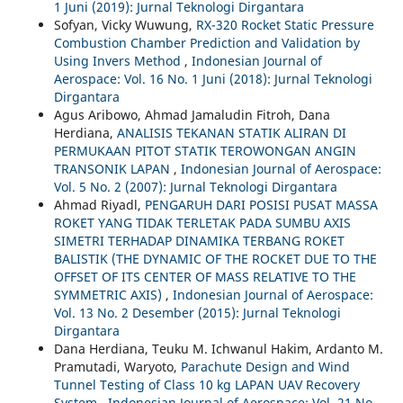
1 Juni (2019): Jurnal Teknologi Dirgantara
Sofyan, Vicky Wuwung,
RX-320 Rocket Static Pressure
Combustion Chamber Prediction and Validation by
Using Invers Method
,
Indonesian Journal of
Aerospace: Vol. 16 No. 1 Juni (2018): Jurnal Teknologi
Dirgantara
Agus Aribowo, Ahmad Jamaludin Fitroh, Dana
Herdiana,
ANALISIS TEKANAN STATIK ALIRAN DI
PERMUKAAN PITOT STATIK TEROWONGAN ANGIN
TRANSONIK LAPAN
,
Indonesian Journal of Aerospace:
Vol. 5 No. 2 (2007): Jurnal Teknologi Dirgantara
Ahmad Riyadl,
PENGARUH DARI POSISI PUSAT MASSA
ROKET YANG TIDAK TERLETAK PADA SUMBU AXIS
SIMETRI TERHADAP DINAMIKA TERBANG ROKET
BALISTIK (THE DYNAMIC OF THE ROCKET DUE TO THE
OFFSET OF ITS CENTER OF MASS RELATIVE TO THE
SYMMETRIC AXIS)
,
Indonesian Journal of Aerospace:
Vol. 13 No. 2 Desember (2015): Jurnal Teknologi
Dirgantara
Dana Herdiana, Teuku M. Ichwanul Hakim, Ardanto M.
Pramutadi, Waryoto,
Parachute Design and Wind
Tunnel Testing of Class 10 kg LAPAN UAV Recovery
System
,
Indonesian Journal of Aerospace: Vol. 21 No.