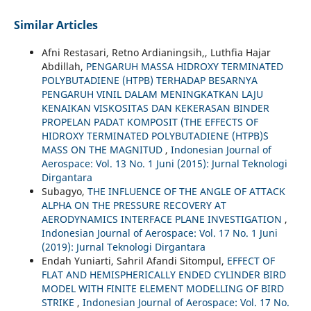
Similar Articles
Afni Restasari, Retno Ardianingsih,, Luthfia Hajar
Abdillah,
PENGARUH MASSA HIDROXY TERMINATED
POLYBUTADIENE (HTPB) TERHADAP BESARNYA
PENGARUH VINIL DALAM MENINGKATKAN LAJU
KENAIKAN VISKOSITAS DAN KEKERASAN BINDER
PROPELAN PADAT KOMPOSIT (THE EFFECTS OF
HIDROXY TERMINATED POLYBUTADIENE (HTPB)`S
MASS ON THE MAGNITUD
,
Indonesian Journal of
Aerospace: Vol. 13 No. 1 Juni (2015): Jurnal Teknologi
Dirgantara
Subagyo,
THE INFLUENCE OF THE ANGLE OF ATTACK
ALPHA ON THE PRESSURE RECOVERY AT
AERODYNAMICS INTERFACE PLANE INVESTIGATION
,
Indonesian Journal of Aerospace: Vol. 17 No. 1 Juni
(2019): Jurnal Teknologi Dirgantara
Endah Yuniarti, Sahril Afandi Sitompul,
EFFECT OF
FLAT AND HEMISPHERICALLY ENDED CYLINDER BIRD
MODEL WITH FINITE ELEMENT MODELLING OF BIRD
STRIKE
,
Indonesian Journal of Aerospace: Vol. 17 No.