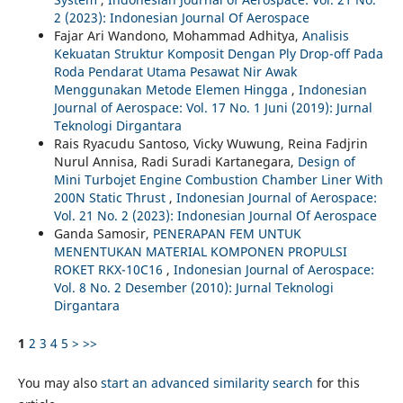
2 (2023): Indonesian Journal Of Aerospace
Fajar Ari Wandono, Mohammad Adhitya,
Analisis
Kekuatan Struktur Komposit Dengan Ply Drop-off Pada
Roda Pendarat Utama Pesawat Nir Awak
Menggunakan Metode Elemen Hingga
,
Indonesian
Journal of Aerospace: Vol. 17 No. 1 Juni (2019): Jurnal
Teknologi Dirgantara
Rais Ryacudu Santoso, Vicky Wuwung, Reina Fadjrin
Nurul Annisa, Radi Suradi Kartanegara,
Design of
Mini Turbojet Engine Combustion Chamber Liner With
200N Static Thrust
,
Indonesian Journal of Aerospace:
Vol. 21 No. 2 (2023): Indonesian Journal Of Aerospace
Ganda Samosir,
PENERAPAN FEM UNTUK
MENENTUKAN MATERIAL KOMPONEN PROPULSI
ROKET RKX-10C16
,
Indonesian Journal of Aerospace:
Vol. 8 No. 2 Desember (2010): Jurnal Teknologi
Dirgantara
1
2
3
4
5
>
>>
You may also
start an advanced similarity search
for this