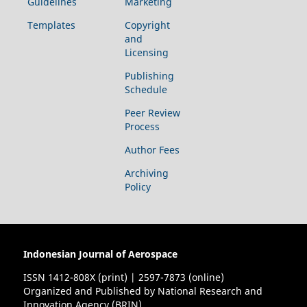
Guidelines
Marketing
Templates
Copyright
and
Licensing
Publishing
Schedule
Peer Review
Process
Author Fees
Archiving
Policy
Indonesian Journal of Aerospace
ISSN 1412-808X (print) | 2597-7873 (online)
Organized and Published by National Research and
Innovation Agency (BRIN)