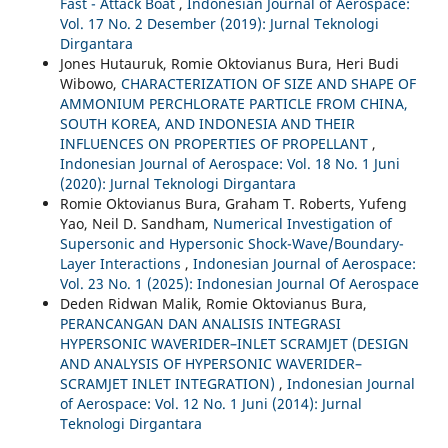
Fast - Attack Boat
,
Indonesian Journal of Aerospace:
Vol. 17 No. 2 Desember (2019): Jurnal Teknologi
Dirgantara
Jones Hutauruk, Romie Oktovianus Bura, Heri Budi
Wibowo,
CHARACTERIZATION OF SIZE AND SHAPE OF
AMMONIUM PERCHLORATE PARTICLE FROM CHINA,
SOUTH KOREA, AND INDONESIA AND THEIR
INFLUENCES ON PROPERTIES OF PROPELLANT
,
Indonesian Journal of Aerospace: Vol. 18 No. 1 Juni
(2020): Jurnal Teknologi Dirgantara
Romie Oktovianus Bura, Graham T. Roberts, Yufeng
Yao, Neil D. Sandham,
Numerical Investigation of
Supersonic and Hypersonic Shock-Wave/Boundary-
Layer Interactions
,
Indonesian Journal of Aerospace:
Vol. 23 No. 1 (2025): Indonesian Journal Of Aerospace
Deden Ridwan Malik, Romie Oktovianus Bura,
PERANCANGAN DAN ANALISIS INTEGRASI
HYPERSONIC WAVERIDER–INLET SCRAMJET (DESIGN
AND ANALYSIS OF HYPERSONIC WAVERIDER–
SCRAMJET INLET INTEGRATION)
,
Indonesian Journal
of Aerospace: Vol. 12 No. 1 Juni (2014): Jurnal
Teknologi Dirgantara