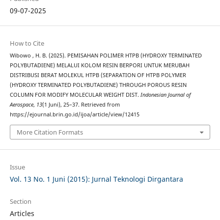
09-07-2025
How to Cite
Wibowo , H. B. (2025). PEMISAHAN POLIMER HTPB (HYDROXY TERMINATED
POLYBUTADIENE) MELALUI KOLOM RESIN BERPORI UNTUK MERUBAH
DISTRIBUSI BERAT MOLEKUL HTPB (SEPARATION OF HTPB POLYMER
(HYDROXY TERMINATED POLYBUTADIENE) THROUGH POROUS RESIN
COLUMN FOR MODIFY MOLECULAR WEIGHT DIST.
Indonesian Journal of
Aerospace
,
13
(1 Juni), 25–37. Retrieved from
https://ejournal.brin.go.id/ijoa/article/view/12415
More Citation Formats
Issue
Vol. 13 No. 1 Juni (2015): Jurnal Teknologi Dirgantara
Section
Articles