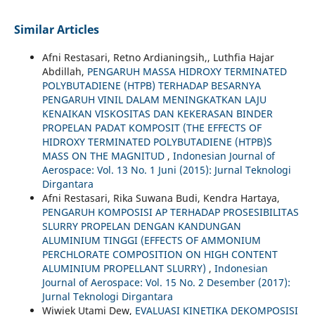
Similar Articles
Afni Restasari, Retno Ardianingsih,, Luthfia Hajar
Abdillah,
PENGARUH MASSA HIDROXY TERMINATED
POLYBUTADIENE (HTPB) TERHADAP BESARNYA
PENGARUH VINIL DALAM MENINGKATKAN LAJU
KENAIKAN VISKOSITAS DAN KEKERASAN BINDER
PROPELAN PADAT KOMPOSIT (THE EFFECTS OF
HIDROXY TERMINATED POLYBUTADIENE (HTPB)`S
MASS ON THE MAGNITUD
,
Indonesian Journal of
Aerospace: Vol. 13 No. 1 Juni (2015): Jurnal Teknologi
Dirgantara
Afni Restasari, Rika Suwana Budi, Kendra Hartaya,
PENGARUH KOMPOSISI AP TERHADAP PROSESIBILITAS
SLURRY PROPELAN DENGAN KANDUNGAN
ALUMINIUM TINGGI (EFFECTS OF AMMONIUM
PERCHLORATE COMPOSITION ON HIGH CONTENT
ALUMINIUM PROPELLANT SLURRY)
,
Indonesian
Journal of Aerospace: Vol. 15 No. 2 Desember (2017):
Jurnal Teknologi Dirgantara
Wiwiek Utami Dew,
EVALUASI KINETIKA DEKOMPOSISI