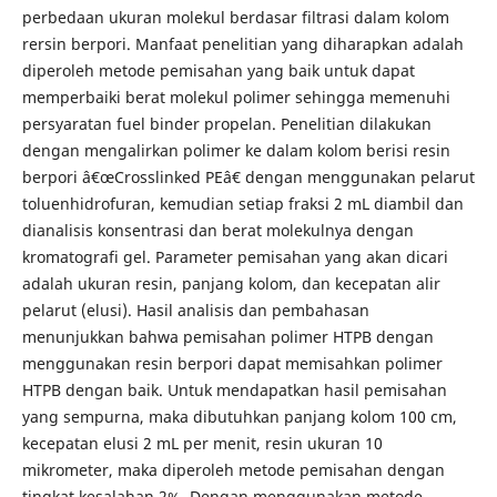
perbedaan ukuran molekul berdasar filtrasi dalam kolom
rersin berpori. Manfaat penelitian yang diharapkan adalah
diperoleh metode pemisahan yang baik untuk dapat
memperbaiki berat molekul polimer sehingga memenuhi
persyaratan fuel binder propelan. Penelitian dilakukan
dengan mengalirkan polimer ke dalam kolom berisi resin
berpori â€œCrosslinked PEâ€ dengan menggunakan pelarut
toluenhidrofuran, kemudian setiap fraksi 2 mL diambil dan
dianalisis konsentrasi dan berat molekulnya dengan
kromatografi gel. Parameter pemisahan yang akan dicari
adalah ukuran resin, panjang kolom, dan kecepatan alir
pelarut (elusi). Hasil analisis dan pembahasan
menunjukkan bahwa pemisahan polimer HTPB dengan
menggunakan resin berpori dapat memisahkan polimer
HTPB dengan baik. Untuk mendapatkan hasil pemisahan
yang sempurna, maka dibutuhkan panjang kolom 100 cm,
kecepatan elusi 2 mL per menit, resin ukuran 10
mikrometer, maka diperoleh metode pemisahan dengan
tingkat kesalahan 2%. Dengan menggunakan metode