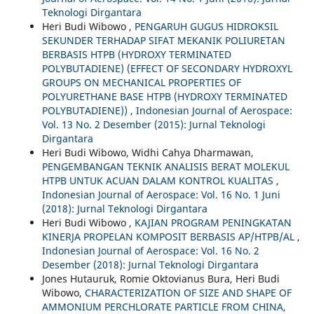
Teknologi Dirgantara
Heri Budi Wibowo ,
PENGARUH GUGUS HIDROKSIL
SEKUNDER TERHADAP SIFAT MEKANIK POLIURETAN
BERBASIS HTPB (HYDROXY TERMINATED
POLYBUTADIENE) (EFFECT OF SECONDARY HYDROXYL
GROUPS ON MECHANICAL PROPERTIES OF
POLYURETHANE BASE HTPB (HYDROXY TERMINATED
POLYBUTADIENE))
,
Indonesian Journal of Aerospace:
Vol. 13 No. 2 Desember (2015): Jurnal Teknologi
Dirgantara
Heri Budi Wibowo, Widhi Cahya Dharmawan,
PENGEMBANGAN TEKNIK ANALISIS BERAT MOLEKUL
HTPB UNTUK ACUAN DALAM KONTROL KUALITAS
,
Indonesian Journal of Aerospace: Vol. 16 No. 1 Juni
(2018): Jurnal Teknologi Dirgantara
Heri Budi Wibowo ,
KAJIAN PROGRAM PENINGKATAN
KINERJA PROPELAN KOMPOSIT BERBASIS AP/HTPB/AL
,
Indonesian Journal of Aerospace: Vol. 16 No. 2
Desember (2018): Jurnal Teknologi Dirgantara
Jones Hutauruk, Romie Oktovianus Bura, Heri Budi
Wibowo,
CHARACTERIZATION OF SIZE AND SHAPE OF
AMMONIUM PERCHLORATE PARTICLE FROM CHINA,