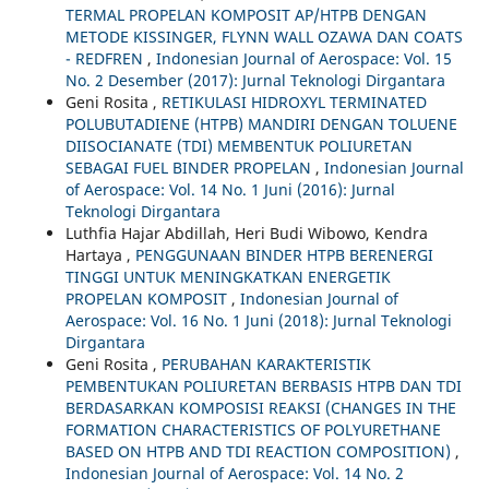
TERMAL PROPELAN KOMPOSIT AP/HTPB DENGAN
METODE KISSINGER, FLYNN WALL OZAWA DAN COATS
- REDFREN
,
Indonesian Journal of Aerospace: Vol. 15
No. 2 Desember (2017): Jurnal Teknologi Dirgantara
Geni Rosita ,
RETIKULASI HIDROXYL TERMINATED
POLUBUTADIENE (HTPB) MANDIRI DENGAN TOLUENE
DIISOCIANATE (TDI) MEMBENTUK POLIURETAN
SEBAGAI FUEL BINDER PROPELAN
,
Indonesian Journal
of Aerospace: Vol. 14 No. 1 Juni (2016): Jurnal
Teknologi Dirgantara
Luthfia Hajar Abdillah, Heri Budi Wibowo, Kendra
Hartaya ,
PENGGUNAAN BINDER HTPB BERENERGI
TINGGI UNTUK MENINGKATKAN ENERGETIK
PROPELAN KOMPOSIT
,
Indonesian Journal of
Aerospace: Vol. 16 No. 1 Juni (2018): Jurnal Teknologi
Dirgantara
Geni Rosita ,
PERUBAHAN KARAKTERISTIK
PEMBENTUKAN POLIURETAN BERBASIS HTPB DAN TDI
BERDASARKAN KOMPOSISI REAKSI (CHANGES IN THE
FORMATION CHARACTERISTICS OF POLYURETHANE
BASED ON HTPB AND TDI REACTION COMPOSITION)
,
Indonesian Journal of Aerospace: Vol. 14 No. 2