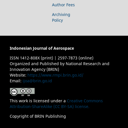
Author Fees
Archiving
Policy
Indonesian Journal of Aerospace
ISSN 1412-808X (print) | 2597-7873 (online)
Organized and Published by National Research and
Innovation Agency (BRIN)
Website:
https://www.rmpi.brin.go.id/
Email:
ijoa@brin.go.id
This work is licensed under a
Creative Commons
Attribution-ShareAlike (CC BY-SA) license.
Copyright of BRIN Publishing