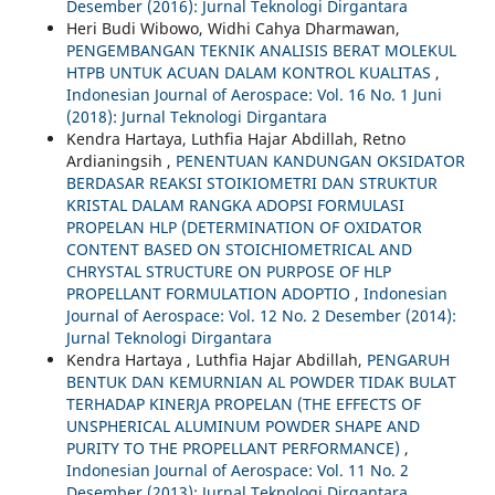
Desember (2016): Jurnal Teknologi Dirgantara
Heri Budi Wibowo, Widhi Cahya Dharmawan,
PENGEMBANGAN TEKNIK ANALISIS BERAT MOLEKUL
HTPB UNTUK ACUAN DALAM KONTROL KUALITAS
,
Indonesian Journal of Aerospace: Vol. 16 No. 1 Juni
(2018): Jurnal Teknologi Dirgantara
Kendra Hartaya, Luthfia Hajar Abdillah, Retno
Ardianingsih ,
PENENTUAN KANDUNGAN OKSIDATOR
BERDASAR REAKSI STOIKIOMETRI DAN STRUKTUR
KRISTAL DALAM RANGKA ADOPSI FORMULASI
PROPELAN HLP (DETERMINATION OF OXIDATOR
CONTENT BASED ON STOICHIOMETRICAL AND
CHRYSTAL STRUCTURE ON PURPOSE OF HLP
PROPELLANT FORMULATION ADOPTIO
,
Indonesian
Journal of Aerospace: Vol. 12 No. 2 Desember (2014):
Jurnal Teknologi Dirgantara
Kendra Hartaya , Luthfia Hajar Abdillah,
PENGARUH
BENTUK DAN KEMURNIAN AL POWDER TIDAK BULAT
TERHADAP KINERJA PROPELAN (THE EFFECTS OF
UNSPHERICAL ALUMINUM POWDER SHAPE AND
PURITY TO THE PROPELLANT PERFORMANCE)
,
Indonesian Journal of Aerospace: Vol. 11 No. 2
Desember (2013): Jurnal Teknologi Dirgantara