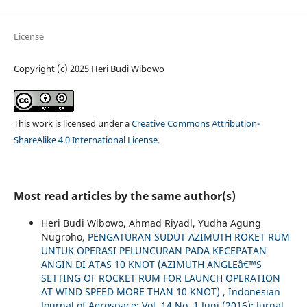
License
Copyright (c) 2025 Heri Budi Wibowo
This work is licensed under a
Creative Commons Attribution-
ShareAlike 4.0 International License
.
Most read articles by the same author(s)
Heri Budi Wibowo, Ahmad Riyadl, Yudha Agung
Nugroho,
PENGATURAN SUDUT AZIMUTH ROKET RUM
UNTUK OPERASI PELUNCURAN PADA KECEPATAN
ANGIN DI ATAS 10 KNOT (AZIMUTH ANGLEâ€™S
SETTING OF ROCKET RUM FOR LAUNCH OPERATION
AT WIND SPEED MORE THAN 10 KNOT)
,
Indonesian
Journal of Aerospace: Vol. 14 No. 1 Juni (2016): Jurnal