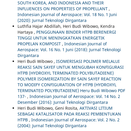
SOUTH KOREA, AND INDONESIA AND THEIR
INFLUENCES ON PROPERTIES OF PROPELLANT
,
Indonesian Journal of Aerospace: Vol. 18 No. 1 Juni
(2020): Jurnal Teknologi Dirgantara
Luthfia Hajar Abdillah, Heri Budi Wibowo, Kendra
Hartaya ,
PENGGUNAAN BINDER HTPB BERENERGI
TINGGI UNTUK MENINGKATKAN ENERGETIK
PROPELAN KOMPOSIT
,
Indonesian Journal of
Aerospace: Vol. 16 No. 1 Juni (2018): Jurnal Teknologi
Dirgantara
Heri Budi Wibowo ,
ISOMERISASI POLIMER MELALUI
REAKSI SAIN SAYEF UNTUK MENGUBAH KONFIGURASI
HTPB (HYDROXYL TERMINATED POLYBUTADIENE)
POLYMER ISOMERIZATION BY SAIN SAYEF REACTION
TO MODIFY CONFIGURATION OF HTPB (HYDROXYL
TERMINATED POLYBUTADIENE) Heru Budi Wibowo PDF
137-
,
Indonesian Journal of Aerospace: Vol. 14 No. 2
Desember (2016): Jurnal Teknologi Dirgantara
Heri Budi Wibowo, Geni Rosita,
AKTIVASI LITIUM
SEBAGAI KATALISATOR PADA REAKSI PEMBENTUKAN
HTPB
,
Indonesian Journal of Aerospace: Vol. 2 No. 2
(2004): Jurnal Teknologi Dirgantara