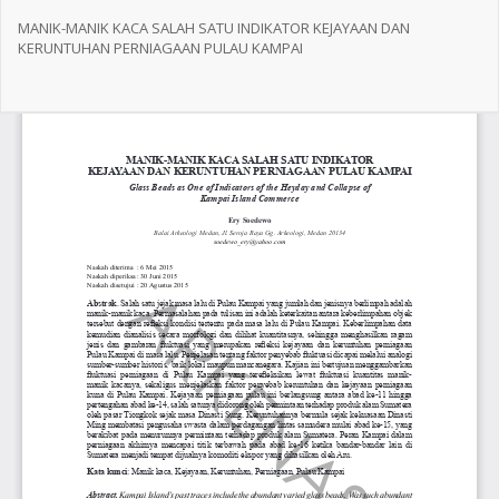
Return
to
MANIK-MANIK KACA SALAH SATU INDIKATOR KEJAYAAN DAN
Article
KERUNTUHAN PERNIAGAAN PULAU KAMPAI
Details
Do
Do
PD