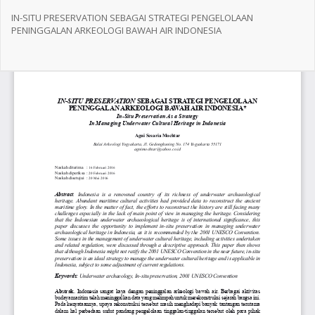
Return
to
IN-SITU PRESERVATION SEBAGAI STRATEGI PENGELOLAAN
Article
PENINGGALAN ARKEOLOGI BAWAH AIR INDONESIA
Details
Do
Do
PD