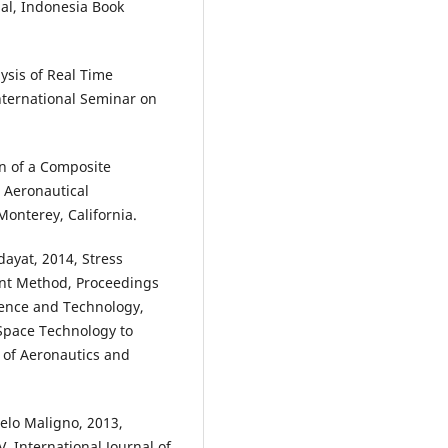
al, Indonesia Book
ysis of Real Time
nternational Seminar on
on of a Composite
 Aeronautical
onterey, California.
ayat, 2014, Stress
ent Method, Proceedings
ience and Technology,
Space Technology to
e of Aeronautics and
lo Maligno, 2013,
, International Journal of