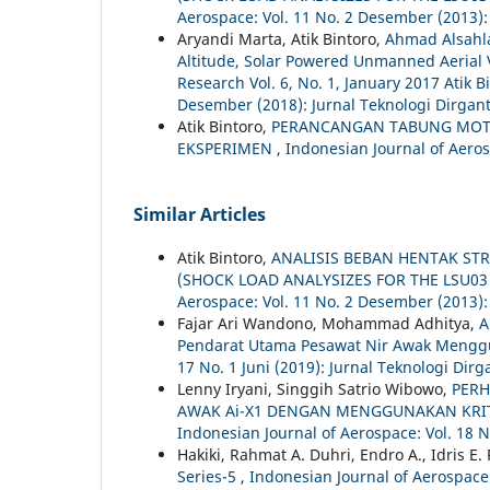
Aerospace: Vol. 11 No. 2 Desember (2013):
Aryandi Marta, Atik Bintoro,
Ahmad Alsahla
Altitude, Solar Powered Unmanned Aerial V
Research Vol. 6, No. 1, January 2017 Atik 
Desember (2018): Jurnal Teknologi Dirgan
Atik Bintoro,
PERANCANGAN TABUNG MOTO
EKSPERIMEN
,
Indonesian Journal of Aeros
Similar Articles
Atik Bintoro,
ANALISIS BEBAN HENTAK ST
(SHOCK LOAD ANALYSIZES FOR THE LSU0
Aerospace: Vol. 11 No. 2 Desember (2013):
Fajar Ari Wandono, Mohammad Adhitya,
A
Pendarat Utama Pesawat Nir Awak Meng
17 No. 1 Juni (2019): Jurnal Teknologi Dirg
Lenny Iryani, Singgih Satrio Wibowo,
PERH
AWAK Ai-X1 DENGAN MENGGUNAKAN KRIT
Indonesian Journal of Aerospace: Vol. 18 N
Hakiki, Rahmat A. Duhri, Endro A., Idris E.
Series-5
,
Indonesian Journal of Aerospace: