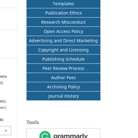
Templates
Publication Ethics
Research Misconduct
Open Access Policy
Advertising and Direct Marketing
Copyright and Licensing
Publishing Schedule
Peer Review Process
Author Fees
TWIN
05
Archiving Policy
Journal History
AD).
er),
386
Tools