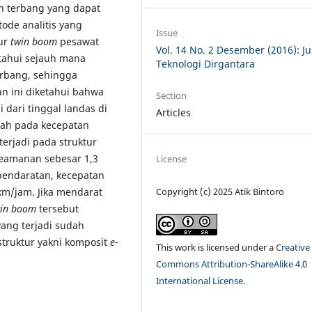
n terbang yang dapat
ode analitis yang
Issue
tur
twin boom
pesawat
Vol. 14 No. 2 Desember (2016): Ju
etahui sejauh mana
Teknologi Dirgantara
rbang, sehingga
an ini diketahui bahwa
Section
dari tinggal landas di
Articles
jah pada kecepatan
erjadi pada struktur
eamanan sebesar 1,3
License
 pendaratan, kecepatan
Copyright (c) 2025 Atik Bintoro
km/jam. Jika mendarat
in boom
tersebut
ang terjadi sudah
struktur yakni komposit
e-
This work is licensed under a
Creative
Commons Attribution-ShareAlike 4.0
International License
.