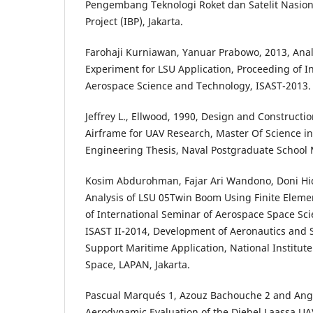
Pengembang Teknologi Roket dan Satelit Nasion
Project (IBP), Jakarta.
Farohaji Kurniawan, Yanuar Prabowo, 2013, Anal
Experiment for LSU Application, Proceeding of I
Aerospace Science and Technology, ISAST-2013.
Jeffrey L., Ellwood, 1990, Design and Constructi
Airframe for UAV Research, Master Of Science in
Engineering Thesis, Naval Postgraduate School M
Kosim Abdurohman, Fajar Ari Wandono, Doni Hid
Analysis of LSU 05Twin Boom Using Finite Elem
of International Seminar of Aerospace Space Sc
ISAST II-2014, Development of Aeronautics and 
Support Maritime Application, National Institut
Space, LAPAN, Jakarta.
Pascual Marqués 1, Azouz Bachouche 2 and Ange
Aerodynamic Evaluation of the Djebel Laassa UAV