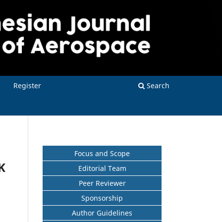
Register
Search
Focus and Scope
K
Editorial Team
Peer Reviewer
Sponsorship
Author Guidelines