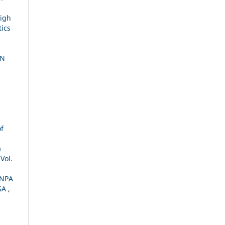
High
tics
AN
of
a
Vol.
ANPA
GA
,