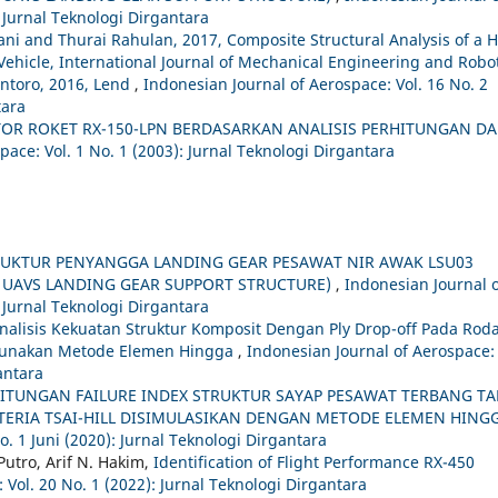
 Jurnal Teknologi Dirgantara
ni and Thurai Rahulan, 2017, Composite Structural Analysis of a 
ehicle, International Journal of Mechanical Engineering and Robo
Bintoro, 2016, Lend
,
Indonesian Journal of Aerospace: Vol. 16 No. 2
tara
R ROKET RX-150-LPN BERDASARKAN ANALISIS PERHITUNGAN D
pace: Vol. 1 No. 1 (2003): Jurnal Teknologi Dirgantara
RUKTUR PENYANGGA LANDING GEAR PESAWAT NIR AWAK LSU03
3 UAVS LANDING GEAR SUPPORT STRUCTURE)
,
Indonesian Journal 
 Jurnal Teknologi Dirgantara
nalisis Kekuatan Struktur Komposit Dengan Ply Drop-off Pada Rod
gunakan Metode Elemen Hingga
,
Indonesian Journal of Aerospace: 
antara
ITUNGAN FAILURE INDEX STRUKTUR SAYAP PESAWAT TERBANG T
ERIA TSAI-HILL DISIMULASIKAN DENGAN METODE ELEMEN HING
o. 1 Juni (2020): Jurnal Teknologi Dirgantara
 Putro, Arif N. Hakim,
Identification of Flight Performance RX-450
 Vol. 20 No. 1 (2022): Jurnal Teknologi Dirgantara