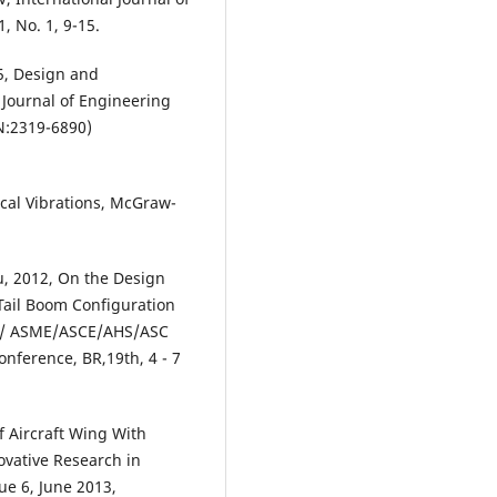
 No. 1, 9-15.
5, Design and
Journal of Engineering
N:2319-6890)
cal Vibrations, McGraw-
u, 2012, On the Design
-Tail Boom Configuration
AA/ ASME/ASCE/AHS/ASC
nference, BR,19th, 4 - 7
f Aircraft Wing With
ovative Research in
ue 6, June 2013,