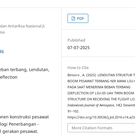
PDF
n Antariksa Nasional Jl.
sia
Published
07-07-2025
86
How to Cite
Beban terbang, Lendutan,
Bintoro , A. (2025). LENDUTAN STRUKTUR 
eflection
BOOM PESAWAT TERBANG NIR AWAK LSU-
PADA SAAT MENERIMA BEBAN TERBANG
(DEFLECTION OF LSU-05 UAV TWIN BOOM
STRUCTURE ON RECIEVING THE FLIGHT LO
Indonesian Journal of Aerospace
,
14
(2 Desemb
91–102.
nen konstruksi pesawat
https://doi.org/10.30536/j.jtd.2016.v14.a2
ologi Penerbangan -
More Citation Formats
il gerakan pesawat.