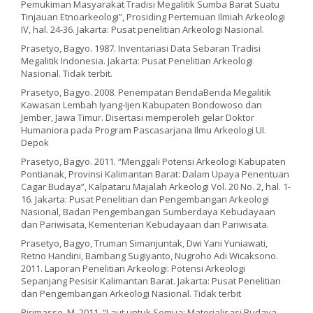
Pemukiman Masyarakat Tradisi Megalitik Sumba Barat Suatu
Tinjauan Etnoarkeologi”, Prosiding Pertemuan Ilmiah Arkeologi
IV, hal. 24-36. Jakarta: Pusat penelitian Arkeologi Nasional.
Prasetyo, Bagyo. 1987. Inventariasi Data Sebaran Tradisi
Megalitik Indonesia. Jakarta: Pusat Penelitian Arkeologi
Nasional. Tidak terbit.
Prasetyo, Bagyo. 2008. Penempatan BendaBenda Megalitik
Kawasan Lembah Iyang-Ijen Kabupaten Bondowoso dan
Jember, Jawa Timur. Disertasi memperoleh gelar Doktor
Humaniora pada Program Pascasarjana Ilmu Arkeologi UI.
Depok
Prasetyo, Bagyo. 2011. “Menggali Potensi Arkeologi Kabupaten
Pontianak, Provinsi Kalimantan Barat: Dalam Upaya Penentuan
Cagar Budaya”, Kalpataru Majalah Arkeologi Vol. 20 No. 2, hal. 1-
16. Jakarta: Pusat Penelitian dan Pengembangan Arkeologi
Nasional, Badan Pengembangan Sumberdaya Kebudayaan
dan Pariwisata, Kementerian Kebudayaan dan Pariwisata.
Prasetyo, Bagyo, Truman Simanjuntak, Dwi Yani Yuniawati,
Retno Handini, Bambang Sugiyanto, Nugroho Adi Wicaksono.
2011. Laporan Penelitian Arkeologi: Potensi Arkeologi
Sepanjang Pesisir Kalimantan Barat. Jakarta: Pusat Penelitian
dan Pengembangan Arkeologi Nasional. Tidak terbit
Ririmasse, M. 2011. “Laut untuk Semua: Materialisasi Budaya