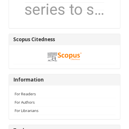
Scopus
Scopus Citedness
Citedness
Information
Information
For Readers
For Authors
For Librarians
Tools