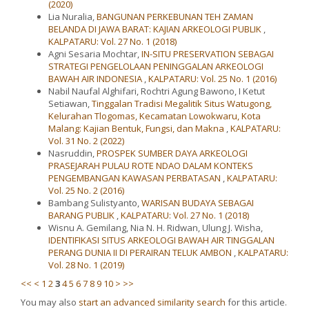
(2020)
Lia Nuralia,
BANGUNAN PERKEBUNAN TEH ZAMAN
BELANDA DI JAWA BARAT: KAJIAN ARKEOLOGI PUBLIK
,
KALPATARU: Vol. 27 No. 1 (2018)
Agni Sesaria Mochtar,
IN-SITU PRESERVATION SEBAGAI
STRATEGI PENGELOLAAN PENINGGALAN ARKEOLOGI
BAWAH AIR INDONESIA
,
KALPATARU: Vol. 25 No. 1 (2016)
Nabil Naufal Alghifari, Rochtri Agung Bawono, I Ketut
Setiawan,
Tinggalan Tradisi Megalitik Situs Watugong,
Kelurahan Tlogomas, Kecamatan Lowokwaru, Kota
Malang: Kajian Bentuk, Fungsi, dan Makna
,
KALPATARU:
Vol. 31 No. 2 (2022)
Nasruddin,
PROSPEK SUMBER DAYA ARKEOLOGI
PRASEJARAH PULAU ROTE NDAO DALAM KONTEKS
PENGEMBANGAN KAWASAN PERBATASAN
,
KALPATARU:
Vol. 25 No. 2 (2016)
Bambang Sulistyanto,
WARISAN BUDAYA SEBAGAI
BARANG PUBLIK
,
KALPATARU: Vol. 27 No. 1 (2018)
Wisnu A. Gemilang, Nia N. H. Ridwan, Ulung J. Wisha,
IDENTIFIKASI SITUS ARKEOLOGI BAWAH AIR TINGGALAN
PERANG DUNIA II DI PERAIRAN TELUK AMBON
,
KALPATARU:
Vol. 28 No. 1 (2019)
<<
<
1
2
3
4
5
6
7
8
9
10
>
>>
You may also
start an advanced similarity search
for this article.