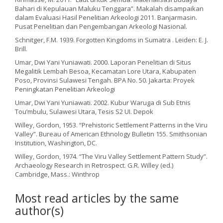
Bahari di Kepulauan Maluku Tenggara”. Makalah disampaikan
dalam Evaluasi Hasil Penelitian Arkeologi 2011. Banjarmasin.
Pusat Penelitian dan Pengembangan Arkeologi Nasional.
Schnitger, F.M. 1939. Forgotten Kingdoms in Sumatra . Leiden: E. J.
Brill.
Umar, Dwi Yani Yuniawati. 2000. Laporan Penelitian di Situs
Megalitik Lembah Besoa, Kecamatan Lore Utara, Kabupaten
Poso, Provinsi Sulawesi Tengah. BPA No. 50. Jakarta: Proyek
Peningkatan Penelitian Arkeologi
Umar, Dwi Yani Yuniawati. 2002. Kubur Waruga di Sub Etnis
Tou’mbulu, Sulawesi Utara, Tesis S2 UI. Depok
Willey, Gordon, 1953. “Prehistoric Settlement Patterns in the Viru
Valley”. Bureau of American Ethnology Bulletin 155. Smithsonian
Institution, Washington, DC.
Willey, Gordon, 1974. “The Viru Valley Settlement Pattern Study”.
Archaeology Research in Retrospect. G.R. Willey (ed.)
Cambridge, Mass.: Winthrop
Most read articles by the same
author(s)