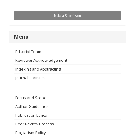
Make
Make a Submission
a
Submission
menu
Menu
Editorial Team
Reviewer Acknowledgement
Indexing and Abstracting
Journal Statistics
Focus and Scope
Author Guidelines
Publication Ethics
Peer Review Process
Plagiarism Policy