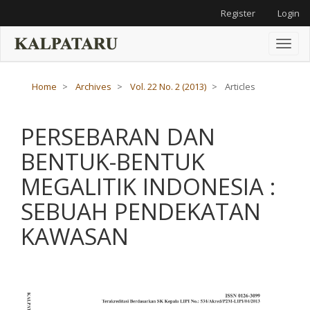
Main
Register
Login
Navigation
Main
Content
Toggl
Sidebar
naviga
Home
Archives
Vol. 22 No. 2 (2013)
Articles
PERSEBARAN DAN
BENTUK-BENTUK
MEGALITIK INDONESIA :
SEBUAH PENDEKATAN
KAWASAN
Article
Sidebar