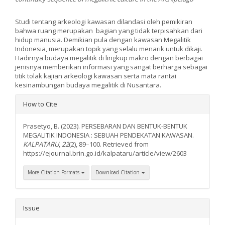
Studi tentang arkeologi kawasan dilandasi oleh pemikiran
bahwa ruang merupakan bagian yang tidak terpisahkan dari
hidup manusia. Demikian pula dengan kawasan Megalitik
Indonesia, merupakan topik yang selalu menarik untuk dikaji.
Hadirnya budaya megalitik di lingkup makro dengan berbagai
jenisnya memberikan informasi yang sangat berharga sebagai
titik tolak kajian arkeologi kawasan serta mata rantai
kesinambungan budaya megalitik di Nusantara.
Article
How to Cite
Details
Prasetyo, B. (2023). PERSEBARAN DAN BENTUK-BENTUK
MEGALITIK INDONESIA : SEBUAH PENDEKATAN KAWASAN.
KALPATARU
,
22
(2), 89–100. Retrieved from
https://ejournal.brin.go.id/kalpataru/article/view/2603
More Citation Formats
Download Citation
Issue