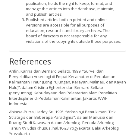
publication, holds the right to keep, format, and
manage the articles into the database, maintain,
and publish articles
Published articles both in printed and online
versions are accessible for all purposes of
education, research, and library archives. The
board of directors is not responsible for any
violations of the copyrights outside those purposes.
References
Arifin, Karina dan Bernard Sellato. 1999. “Survei dan
Penyelidikan Arkeologi di Empat Kecamatan di Pedalaman
Kalimantan Timur (Long Pujungan, Kerayan, Malinau, dan Kayan
Hulu)”. dalam Cristina Eghenter dan Bernard Sellato
(penyunting). Kebudayaan dan Pelestarian Alam Penelitian
Interdispliner di Pedalaman Kalimantan. Jakarta: WWF
Indonesia
Ahimsa-Putra, Heddy Sri. 1995. “Arkeologi Pemukiman: Titik
Strategis dan Beberapa Paradigma”, dalam Manusia dan
Ruang: Studi Kawasan dalam Arkeologi. Berkala Arkeologi
Tahun XV Edisi Khusus, hal.10-23 Yogyakarta: Balai Arkeologi
Yogyakarta