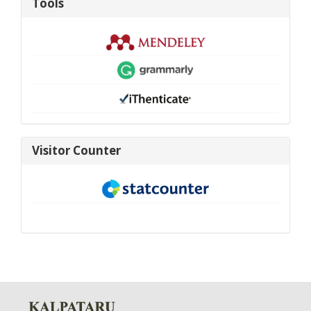
Tools
visitor-
Visitor Counter
new