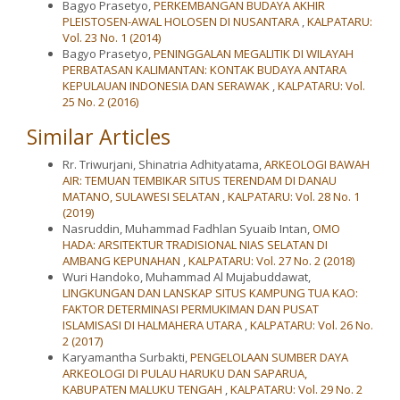
Bagyo Prasetyo,
PERKEMBANGAN BUDAYA AKHIR
PLEISTOSEN-AWAL HOLOSEN DI NUSANTARA
,
KALPATARU:
Vol. 23 No. 1 (2014)
Bagyo Prasetyo,
PENINGGALAN MEGALITIK DI WILAYAH
PERBATASAN KALIMANTAN: KONTAK BUDAYA ANTARA
KEPULAUAN INDONESIA DAN SERAWAK
,
KALPATARU: Vol.
25 No. 2 (2016)
Similar Articles
Rr. Triwurjani, Shinatria Adhityatama,
ARKEOLOGI BAWAH
AIR: TEMUAN TEMBIKAR SITUS TERENDAM DI DANAU
MATANO, SULAWESI SELATAN
,
KALPATARU: Vol. 28 No. 1
(2019)
Nasruddin, Muhammad Fadhlan Syuaib Intan,
OMO
HADA: ARSITEKTUR TRADISIONAL NIAS SELATAN DI
AMBANG KEPUNAHAN
,
KALPATARU: Vol. 27 No. 2 (2018)
Wuri Handoko, Muhammad Al Mujabuddawat,
LINGKUNGAN DAN LANSKAP SITUS KAMPUNG TUA KAO:
FAKTOR DETERMINASI PERMUKIMAN DAN PUSAT
ISLAMISASI DI HALMAHERA UTARA
,
KALPATARU: Vol. 26 No.
2 (2017)
Karyamantha Surbakti,
PENGELOLAAN SUMBER DAYA
ARKEOLOGI DI PULAU HARUKU DAN SAPARUA,
KABUPATEN MALUKU TENGAH
,
KALPATARU: Vol. 29 No. 2