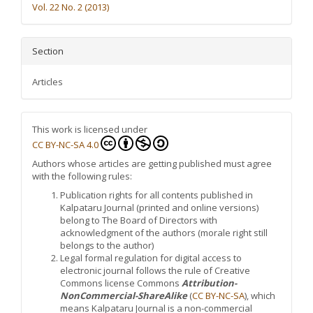
Vol. 22 No. 2 (2013)
Section
Articles
This work is licensed under
CC BY-NC-SA 4.0
Authors whose articles are getting published must agree
with the following rules:
Publication rights for all contents published in
Kalpataru Journal (printed and online versions)
belong to The Board of Directors with
acknowledgment of the authors (morale right still
belongs to the author)
Legal formal regulation for digital access to
electronic journal follows the rule of Creative
Commons license Commons
Attribution-
NonCommercial-ShareAlike
(
CC BY-NC-SA
), which
means Kalpataru Journal is a non-commercial