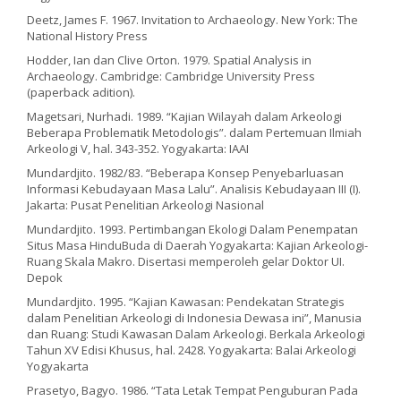
Deetz, James F. 1967. Invitation to Archaeology. New York: The
National History Press
Hodder, Ian dan Clive Orton. 1979. Spatial Analysis in
Archaeology. Cambridge: Cambridge University Press
(paperback adition).
Magetsari, Nurhadi. 1989. “Kajian Wilayah dalam Arkeologi
Beberapa Problematik Metodologis”. dalam Pertemuan Ilmiah
Arkeologi V, hal. 343-352. Yogyakarta: IAAI
Mundardjito. 1982/83. “Beberapa Konsep Penyebarluasan
Informasi Kebudayaan Masa Lalu”. Analisis Kebudayaan III (I).
Jakarta: Pusat Penelitian Arkeologi Nasional
Mundardjito. 1993. Pertimbangan Ekologi Dalam Penempatan
Situs Masa HinduBuda di Daerah Yogyakarta: Kajian Arkeologi-
Ruang Skala Makro. Disertasi memperoleh gelar Doktor UI.
Depok
Mundardjito. 1995. “Kajian Kawasan: Pendekatan Strategis
dalam Penelitian Arkeologi di Indonesia Dewasa ini”, Manusia
dan Ruang: Studi Kawasan Dalam Arkeologi. Berkala Arkeologi
Tahun XV Edisi Khusus, hal. 2428. Yogyakarta: Balai Arkeologi
Yogyakarta
Prasetyo, Bagyo. 1986. “Tata Letak Tempat Penguburan Pada