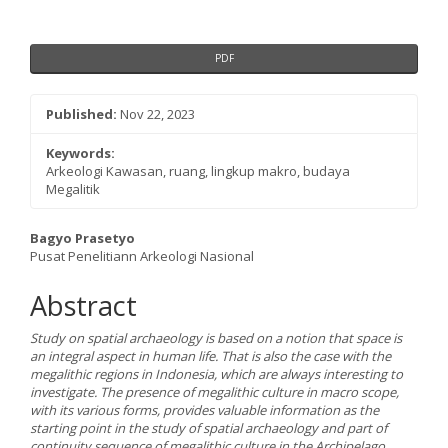
PDF
Published:
Nov 22, 2023
Keywords:
Arkeologi Kawasan, ruang, lingkup makro, budaya
Megalitik
Main
Bagyo Prasetyo
Pusat Penelitiann Arkeologi Nasional
Article
Content
Abstract
Study on spatial archaeology is based on a notion that space is
an integral aspect in human life. That is also the case with the
megalithic regions in Indonesia, which are always interesting to
investigate. The presence of megalithic culture in macro scope,
with its various forms, provides valuable information as the
starting point in the study of spatial archaeology and part of
continuity sequence of megalithic culture in the Archipelago