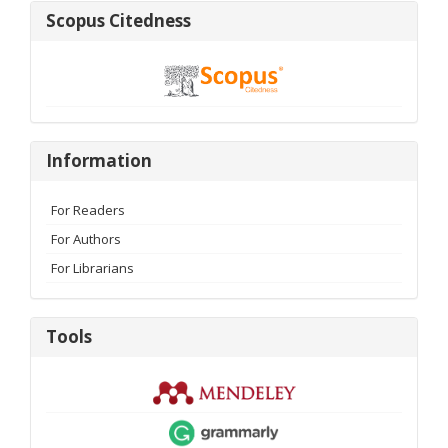
Scopus
Scopus Citedness
Citedness
Information
Information
For Readers
For Authors
For Librarians
Tools
Tools