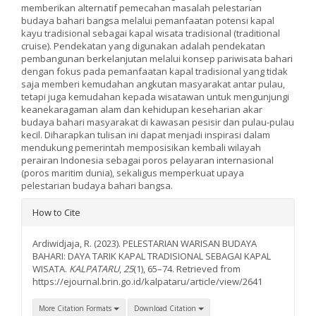
memberikan alternatif pemecahan masalah pelestarian
budaya bahari bangsa melalui pemanfaatan potensi kapal
kayu tradisional sebagai kapal wisata tradisional (traditional
cruise). Pendekatan yang digunakan adalah pendekatan
pembangunan berkelanjutan melalui konsep pariwisata bahari
dengan fokus pada pemanfaatan kapal tradisional yang tidak
saja memberi kemudahan angkutan masyarakat antar pulau,
tetapi juga kemudahan kepada wisatawan untuk mengunjungi
keanekaragaman alam dan kehidupan keseharian akar
budaya bahari masyarakat di kawasan pesisir dan pulau-pulau
kecil. Diharapkan tulisan ini dapat menjadi inspirasi dalam
mendukung pemerintah memposisikan kembali wilayah
perairan Indonesia sebagai poros pelayaran internasional
(poros maritim dunia), sekaligus memperkuat upaya
pelestarian budaya bahari bangsa.
Article
How to Cite
Details
Ardiwidjaja, R. (2023). PELESTARIAN WARISAN BUDAYA
BAHARI: DAYA TARIK KAPAL TRADISIONAL SEBAGAI KAPAL
WISATA.
KALPATARU
,
25
(1), 65–74. Retrieved from
https://ejournal.brin.go.id/kalpataru/article/view/2641
More Citation Formats
Download Citation