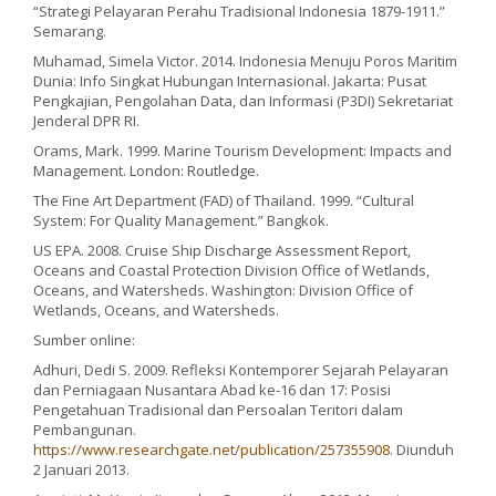
“Strategi Pelayaran Perahu Tradisional Indonesia 1879-1911.”
Semarang.
Muhamad, Simela Victor. 2014. Indonesia Menuju Poros Maritim
Dunia: Info Singkat Hubungan Internasional. Jakarta: Pusat
Pengkajian, Pengolahan Data, dan Informasi (P3DI) Sekretariat
Jenderal DPR RI.
Orams, Mark. 1999. Marine Tourism Development: Impacts and
Management. London: Routledge.
The Fine Art Department (FAD) of Thailand. 1999. “Cultural
System: For Quality Management.” Bangkok.
US EPA. 2008. Cruise Ship Discharge Assessment Report,
Oceans and Coastal Protection Division Office of Wetlands,
Oceans, and Watersheds. Washington: Division Office of
Wetlands, Oceans, and Watersheds.
Sumber online:
Adhuri, Dedi S. 2009. Refleksi Kontemporer Sejarah Pelayaran
dan Perniagaan Nusantara Abad ke‐16 dan 17: Posisi
Pengetahuan Tradisional dan Persoalan Teritori dalam
Pembangunan.
https://www.researchgate.net/publication/257355908
. Diunduh
2 Januari 2013.