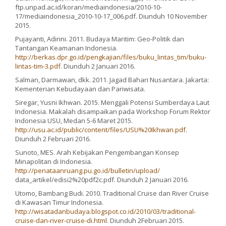
ftp.unpad.ac.id/koran/mediaindonesia/2010-10-
17/mediaindonesia_2010-10-17_006.pdf. Diunduh 10 November
2015.
Pujayanti, Adirini. 2011. Budaya Maritim: Geo-Politik dan
Tantangan Keamanan Indonesia.
http://berkas.dpr.go.id/pengkajian/files/buku_lintas_tim/buku-
lintas-tim-3.pdf
. Diunduh 2 Januari 2016.
Salman, Darmawan, dkk. 2011. Jagad Bahari Nusantara. Jakarta:
Kementerian Kebudayaan dan Pariwisata.
Siregar, Yusni Ikhwan. 2015. Menggali Potensi Sumberdaya Laut
Indonesia. Makalah disampaikan pada Workshop Forum Rektor
Indonesia USU, Medan 5-6 Maret 2015.
http://usu.ac.id/public/content/files/USU%20Ikhwan.pdf
.
Diunduh 2 Februari 2016.
Sunoto, MES. Arah Kebijakan Pengembangan Konsep
Minapolitan di Indonesia.
http://penataanruang.pu.go.id/bulletin/upload/
data_artikel/edisi2%20pdf2c.pdf. Diunduh 2 Januari 2016.
Utomo, Bambang Budi. 2010. Traditional Cruise dan River Cruise
di Kawasan Timur Indonesia.
http://wisatadanbudaya.blogspot.co.id/2010/03/traditional-
cruise-dan-river-cruise-di.html
. Diunduh 2Februari 2015.