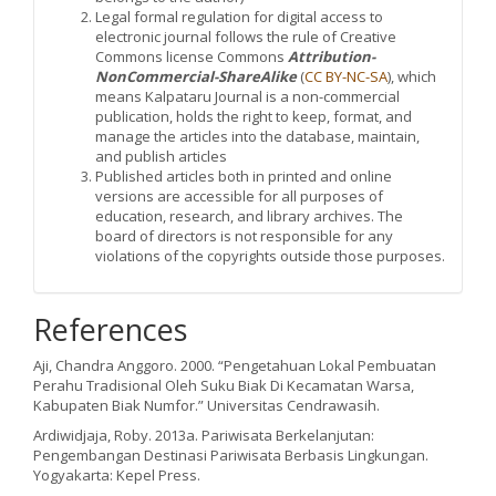
Legal formal regulation for digital access to
electronic journal follows the rule of Creative
Commons license Commons
Attribution-
NonCommercial-ShareAlike
(
CC BY-NC-SA
), which
means Kalpataru Journal is a non-commercial
publication, holds the right to keep, format, and
manage the articles into the database, maintain,
and publish articles
Published articles both in printed and online
versions are accessible for all purposes of
education, research, and library archives. The
board of directors is not responsible for any
violations of the copyrights outside those purposes.
References
Aji, Chandra Anggoro. 2000. “Pengetahuan Lokal Pembuatan
Perahu Tradisional Oleh Suku Biak Di Kecamatan Warsa,
Kabupaten Biak Numfor.” Universitas Cendrawasih.
Ardiwidjaja, Roby. 2013a. Pariwisata Berkelanjutan:
Pengembangan Destinasi Pariwisata Berbasis Lingkungan.
Yogyakarta: Kepel Press.