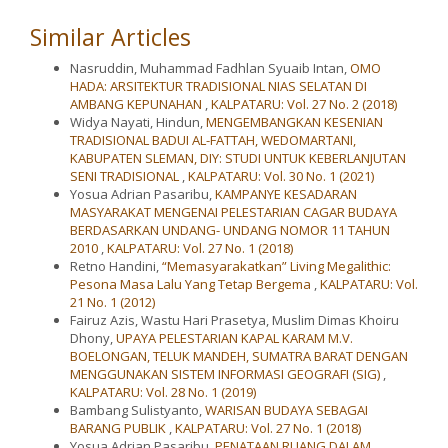
Similar Articles
Nasruddin, Muhammad Fadhlan Syuaib Intan,
OMO
HADA: ARSITEKTUR TRADISIONAL NIAS SELATAN DI
AMBANG KEPUNAHAN
,
KALPATARU: Vol. 27 No. 2 (2018)
Widya Nayati, Hindun,
MENGEMBANGKAN KESENIAN
TRADISIONAL BADUI AL-FATTAH, WEDOMARTANI,
KABUPATEN SLEMAN, DIY: STUDI UNTUK KEBERLANJUTAN
SENI TRADISIONAL
,
KALPATARU: Vol. 30 No. 1 (2021)
Yosua Adrian Pasaribu,
KAMPANYE KESADARAN
MASYARAKAT MENGENAI PELESTARIAN CAGAR BUDAYA
BERDASARKAN UNDANG- UNDANG NOMOR 11 TAHUN
2010
,
KALPATARU: Vol. 27 No. 1 (2018)
Retno Handini,
“Memasyarakatkan” Living Megalithic:
Pesona Masa Lalu Yang Tetap Bergema
,
KALPATARU: Vol.
21 No. 1 (2012)
Fairuz Azis, Wastu Hari Prasetya, Muslim Dimas Khoiru
Dhony,
UPAYA PELESTARIAN KAPAL KARAM M.V.
BOELONGAN, TELUK MANDEH, SUMATRA BARAT DENGAN
MENGGUNAKAN SISTEM INFORMASI GEOGRAFI (SIG)
,
KALPATARU: Vol. 28 No. 1 (2019)
Bambang Sulistyanto,
WARISAN BUDAYA SEBAGAI
BARANG PUBLIK
,
KALPATARU: Vol. 27 No. 1 (2018)
Yosua Adrian Pasaribu,
PENATAAN RUANG DALAM