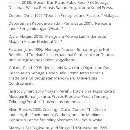
----------. 2013b. Pesisir Dan Pulau-Pulau Kecil: P3K Sebagai
Destinasi Wisata Berbasis Bahari. Yogyakarta: Kepel Press.
Cooper, Chris. 1996. “Tourism Principles and Practice.” Malaysia.
Departemen Kebudayaan dan Pariwisata. 2001. “Rencana
Induk Pengembangan Wisata.”
Djalal, Hasjim. 2013. “Mengelola Potensi Laut Indonesia.”
Majalah Hukum Nasional No. 2.
Fletcher, John. 1996. “Heritage Tourism: Enhancing the Net
Benefits of Tourism.” In International Conference on Tourism
and Heritge Management. Yogyakarta.
Gultom, F. J. H. 1995. “Jenis-Jenis Kayu Yang Digunakan Dan
Kesesuaian Sebagai Bahan Baku Pembuatan Perahu
Tradisional Di Kabupaten Manokwari.” Universitas
Cendrawasih.
Jastro, Elymart. 2010. “Kajian Perahu Tradisional Nusantara Di
Museum Bahari Jakarta: Proses Produksi Pesan Tentang
Teknologi Perahu.” Universitas Indonesia.
Klein, Ross A. 2003. Cruising – Out of Control: The Cruise
Industry, the Environment,Workers, and the Maritimes.
Canadian Centre for Policy Alternatives – Nova Scotia.
Maziyah, Siti, Sugiyarto, and Singgih Tri Sulistiyono. 1999.