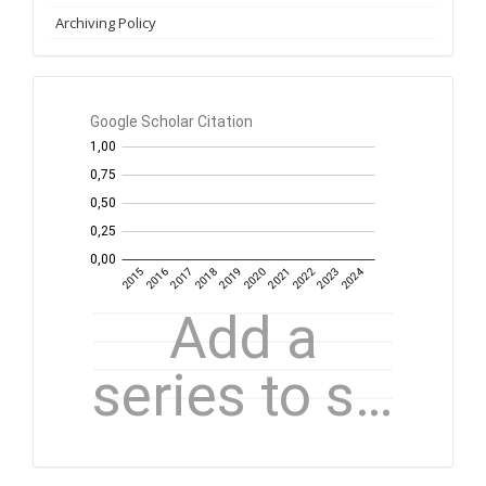
Archiving Policy
GS
Citation
per
year