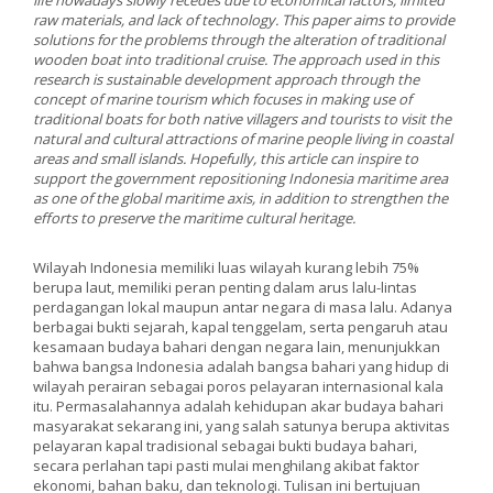
life nowadays slowly recedes due to economical factors, limited
raw materials, and lack of technology. This paper aims to provide
solutions for the problems through the alteration of traditional
wooden boat into traditional cruise. The approach used in this
research is sustainable development approach through the
concept of marine tourism which focuses in making use of
traditional boats for both native villagers and tourists to visit the
natural and cultural attractions of marine people living in coastal
areas and small islands. Hopefully, this article can inspire to
support the government repositioning Indonesia maritime area
as one of the global maritime axis, in addition to strengthen the
efforts to preserve the maritime cultural heritage.
Wilayah Indonesia memiliki luas wilayah kurang lebih 75%
berupa laut, memiliki peran penting dalam arus lalu-lintas
perdagangan lokal maupun antar negara di masa lalu. Adanya
berbagai bukti sejarah, kapal tenggelam, serta pengaruh atau
kesamaan budaya bahari dengan negara lain, menunjukkan
bahwa bangsa Indonesia adalah bangsa bahari yang hidup di
wilayah perairan sebagai poros pelayaran internasional kala
itu. Permasalahannya adalah kehidupan akar budaya bahari
masyarakat sekarang ini, yang salah satunya berupa aktivitas
pelayaran kapal tradisional sebagai bukti budaya bahari,
secara perlahan tapi pasti mulai menghilang akibat faktor
ekonomi, bahan baku, dan teknologi. Tulisan ini bertujuan