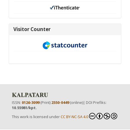
visitor-
Visitor Counter
new
ISSN:
0126-3099
(Print)
2550-0449
(online)| DOI Prefiks:
10.55981/kpt.
This work is licensed under
CC BY-NC-SA 4.0