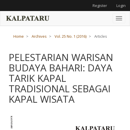
Main
Register
Login
Navigation
Main
Content
Toggl
Sidebar
naviga
Home
Archives
Vol. 25 No. 1 (2016)
Articles
PELESTARIAN WARISAN
BUDAYA BAHARI: DAYA
TARIK KAPAL
TRADISIONAL SEBAGAI
KAPAL WISATA
Article
Sidebar