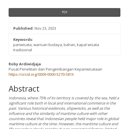
PDF
Published:
Nov 23, 2023
Keywords:
pariwisata, warisan budaya, bahari, kapal wisata
tradisional
Main
Roby Ardiwidjaja
Pusat Penelitian dan Pengembangan Kepariwisataan
Article
https://orcid.org/0009-0000-5270-581X
Content
Abstract
Indonesia, where 75% of its territory is covered by the sea, held a
significant role both in local and international commerce in the
past. Various historical evidences, shipwrecks, as well as the
influence and the similarity of maritime culture with other
countries reveal that Indonesian people held major role in global
maritime culture at the time. However, the maritime culture and