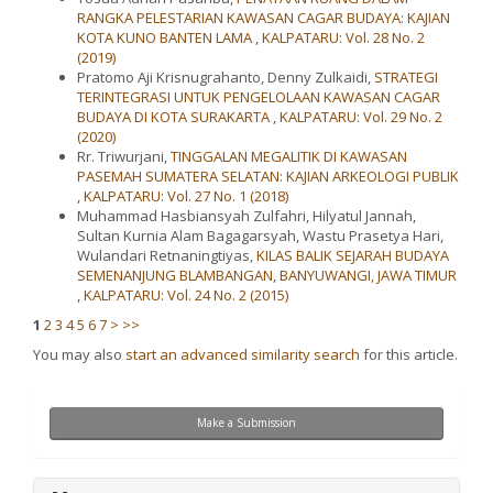
RANGKA PELESTARIAN KAWASAN CAGAR BUDAYA: KAJIAN
KOTA KUNO BANTEN LAMA
,
KALPATARU: Vol. 28 No. 2
(2019)
Pratomo Aji Krisnugrahanto, Denny Zulkaidi,
STRATEGI
TERINTEGRASI UNTUK PENGELOLAAN KAWASAN CAGAR
BUDAYA DI KOTA SURAKARTA
,
KALPATARU: Vol. 29 No. 2
(2020)
Rr. Triwurjani,
TINGGALAN MEGALITIK DI KAWASAN
PASEMAH SUMATERA SELATAN: KAJIAN ARKEOLOGI PUBLIK
,
KALPATARU: Vol. 27 No. 1 (2018)
Muhammad Hasbiansyah Zulfahri, Hilyatul Jannah,
Sultan Kurnia Alam Bagagarsyah, Wastu Prasetya Hari,
Wulandari Retnaningtiyas,
KILAS BALIK SEJARAH BUDAYA
SEMENANJUNG BLAMBANGAN, BANYUWANGI, JAWA TIMUR
,
KALPATARU: Vol. 24 No. 2 (2015)
1
2
3
4
5
6
7
>
>>
You may also
start an advanced similarity search
for this article.
Make
Make a Submission
a
Submission
menu