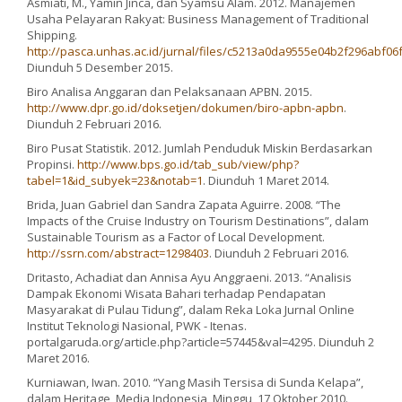
Asmiati, M., Yamin Jinca, dan Syamsu Alam. 2012. Manajemen
Usaha Pelayaran Rakyat: Business Management of Traditional
Shipping.
http://pasca.unhas.ac.id/jurnal/files/c5213a0da9555e04b2f296abf06
Diunduh 5 Desember 2015.
Biro Analisa Anggaran dan Pelaksanaan APBN. 2015.
http://www.dpr.go.id/doksetjen/dokumen/biro-apbn-apbn
.
Diunduh 2 Februari 2016.
Biro Pusat Statistik. 2012. Jumlah Penduduk Miskin Berdasarkan
Propinsi.
http://www.bps.go.id/tab_sub/view/php?
tabel=1&id_subyek=23&notab=1
. Diunduh 1 Maret 2014.
Brida, Juan Gabriel dan Sandra Zapata Aguirre. 2008. “The
Impacts of the Cruise Industry on Tourism Destinations”, dalam
Sustainable Tourism as a Factor of Local Development.
http://ssrn.com/abstract=1298403
. Diunduh 2 Februari 2016.
Dritasto, Achadiat dan Annisa Ayu Anggraeni. 2013. “Analisis
Dampak Ekonomi Wisata Bahari terhadap Pendapatan
Masyarakat di Pulau Tidung”, dalam Reka Loka Jurnal Online
Institut Teknologi Nasional, PWK - Itenas.
portalgaruda.org/article.php?article=57445&val=4295. Diunduh 2
Maret 2016.
Kurniawan, Iwan. 2010. “Yang Masih Tersisa di Sunda Kelapa”,
dalam Heritage, Media Indonesia, Minggu, 17 Oktober 2010.